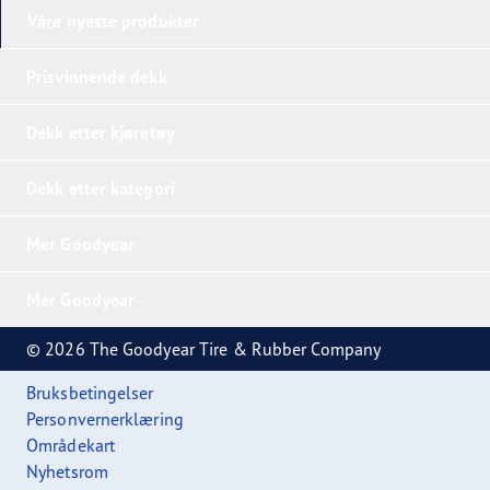
Våre nyeste produkter
Prisvinnende dekk
Dekk etter kjøretøy
Dekk etter kategori
Mer Goodyear
Mer Goodyear
© 2026 The Goodyear Tire & Rubber Company
Bruksbetingelser
Personvernerklæring
Områdekart
Nyhetsrom