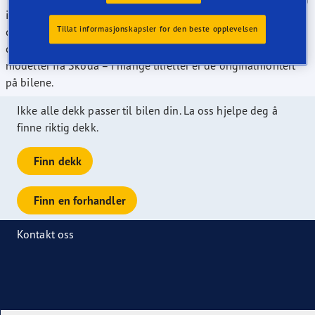
i dagens marked er vi ledende når det gjelder antall
Tillat informasjonskapsler for den beste opplevelsen
dekkdimensjoner som er rangert til "A" i europeiske
dekklassifiseringer. Våre dekk kan monteres på de fleste
modeller fra Skoda – i mange tilfeller er de originalmontert
på bilene.
Ikke alle dekk passer til bilen din. La oss hjelpe deg å
finne riktig dekk.
Finn dekk
Finn en forhandler
Kontakt oss