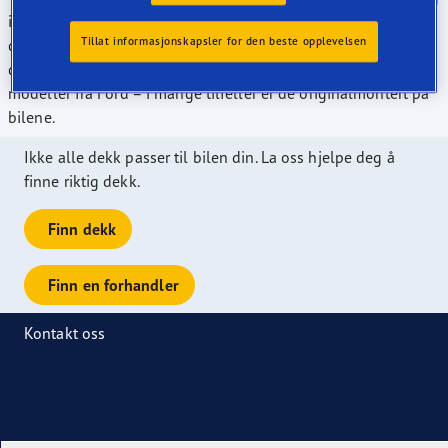
i dagens marked er vi ledende når det gjelder antall
Tillat informasjonskapsler for den beste opplevelsen
dekkdimensjoner som er rangert til "A" i europeiske
dekklassifiseringer. Våre dekk kan monteres på de fleste
modeller fra Ford – i mange tilfeller er de originalmontert på
bilene.
Ikke alle dekk passer til bilen din. La oss hjelpe deg å
finne riktig dekk.
Finn dekk
Finn en forhandler
Kontakt oss