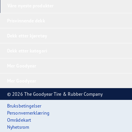
Våre nyeste produkter
Prisvinnende dekk
Dekk etter kjøretøy
Dekk etter kategori
Mer Goodyear
Mer Goodyear
© 2026 The Goodyear Tire & Rubber Company
Bruksbetingelser
Personvernerklæring
Områdekart
Nyhetsrom