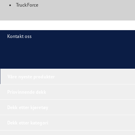
TruckForce
Kontakt oss
Våre nyeste produkter
Prisvinnende dekk
Dekk etter kjøretøy
Dekk etter kategori