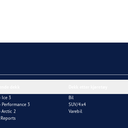
nende dekk
Dekk etter kjøretøy
 Ice 3
Bil
p Performance 3
SUV/4x4
 Arctic 2
Varebil
t Reports