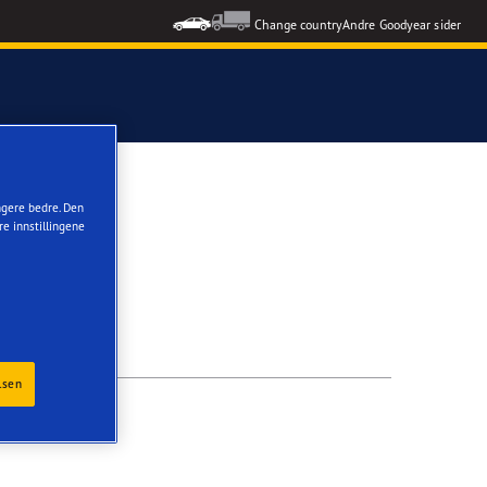
Change country
Andre Goodyear sider
ungere bedre. Den
re innstillingene
lsen