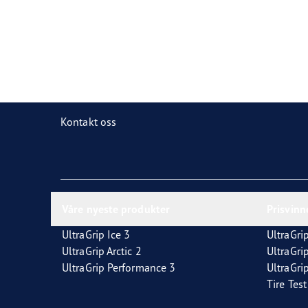
Dekkordliste
Goodyear RACING
Kontakt oss
Våre nyeste produkter
Prisvin
UltraGrip Ice 3
UltraGrip
UltraGrip Arctic 2
UltraGri
UltraGrip Performance 3
UltraGrip
Tire Tes