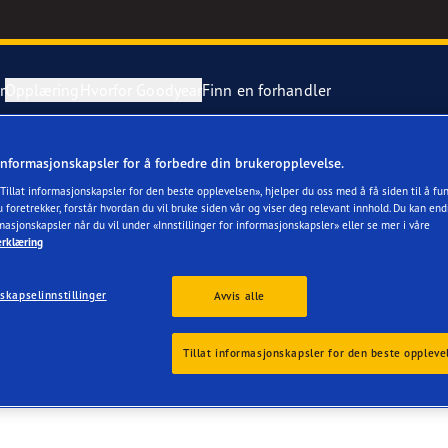
r
Opplæring
Hvorfor Goodyear
Finn en forhandler
informasjonskapsler for å forbedre din brukeropplevelse.
are på dekkene
e F1 Asymmetric 6
«Tillat informasjonskapsler for den beste opplevelsen», hjelper du oss med å få siden til å f
LL ØKERN AS
 foretrekker, forstår hvordan du vil bruke siden vår og viser deg relevant innhold. Du kan end
rmasjonskapsler når du vil under «Innstillinger for informasjonskapsler» eller se mer i våre
 en punktering
Grip Arctic 2
erklæring
aGrip Performance 3
skapselinnstillinger
Avvis alle
Grip Ice 3
Tillat informasjonskapsler for den beste oppleve