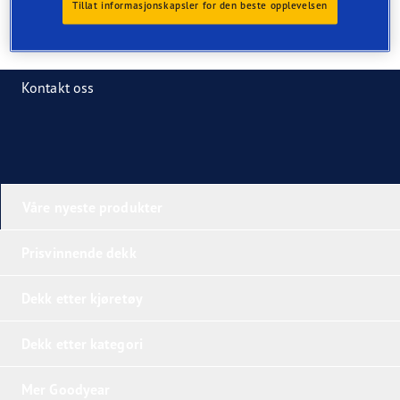
Tillat informasjonskapsler for den beste opplevelsen
Kontakt oss
Våre nyeste produkter
Prisvinnende dekk
Dekk etter kjøretøy
Dekk etter kategori
Mer Goodyear