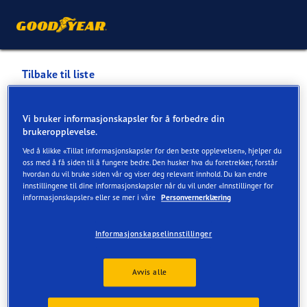
Tilbake til liste
DEKK OG DELER AS AVD
Vi bruker informasjonskapsler for å forbedre din
NESTTUN
brukeropplevelse.
Ved å klikke «Tillat informasjonskapsler for den beste opplevelsen», hjelper du
oss med å få siden til å fungere bedre. Den husker hva du foretrekker, forstår
Servicer tilgjengelig på nett og verksted
hvordan du vil bruke siden vår og viser deg relevant innhold. Du kan endre
innstillingene til dine informasjonskapsler når du vil under «Innstillinger for
informasjonskapsler» eller se mer i våre
Personvernerklæring
Kontaktinformasjon
Dekk
Servicer
Informasjonskapselinnstillinger
Avvis alle