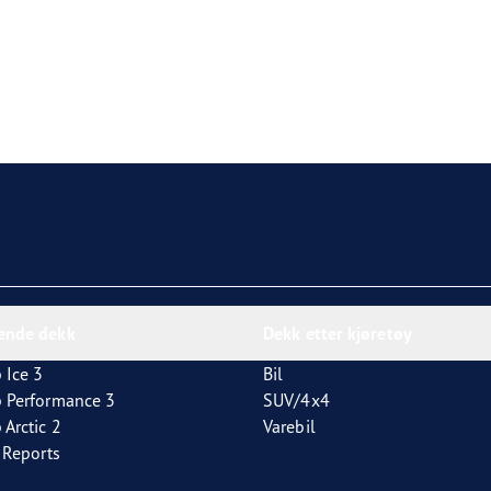
nende dekk
Dekk etter kjøretøy
 Ice 3
Bil
p Performance 3
SUV/4x4
 Arctic 2
Varebil
t Reports