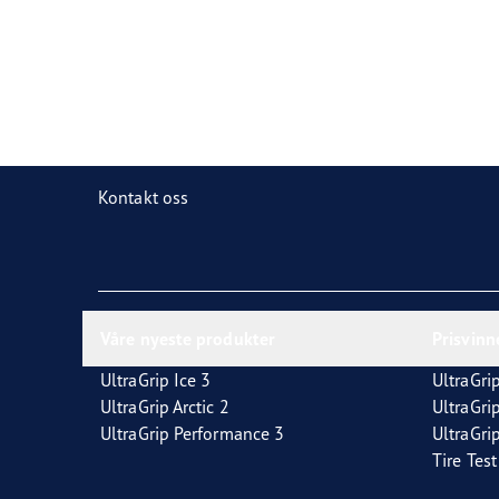
Dekkordliste
Goodyear RACING
Kontakt oss
Våre nyeste produkter
Prisvin
UltraGrip Ice 3
UltraGrip
UltraGrip Arctic 2
UltraGri
UltraGrip Performance 3
UltraGrip
Tire Tes