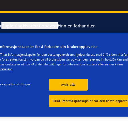
r
Opplæring
Hvorfor Goodyear
Finn en forhandler
informasjonskapsler for å forbedre din brukeropplevelse.
are på dekkene
e F1 Asymmetric 6
«Tillat informasjonskapsler for den beste opplevelsen», hjelper du oss med å få siden til å f
TER AS
 foretrekker, forstår hvordan du vil bruke siden vår og viser deg relevant innhold. Du kan end
rmasjonskapsler når du vil under «Innstillinger for informasjonskapsler» eller se mer i våre
 en punktering
Grip Arctic 2
erklæring
aGrip Performance 3
skapselinnstillinger
Avvis alle
Grip Ice 3
Tillat informasjonskapsler for den beste oppleve
lser