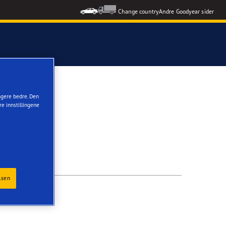
Change country
Andre Goodyear sider
ungere bedre. Den
re innstillingene
lsen