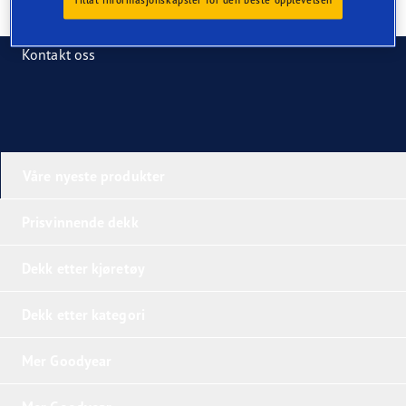
Tillat informasjonskapsler for den beste opplevelsen
Kontakt oss
Våre nyeste produkter
Prisvinnende dekk
Dekk etter kjøretøy
Dekk etter kategori
Mer Goodyear