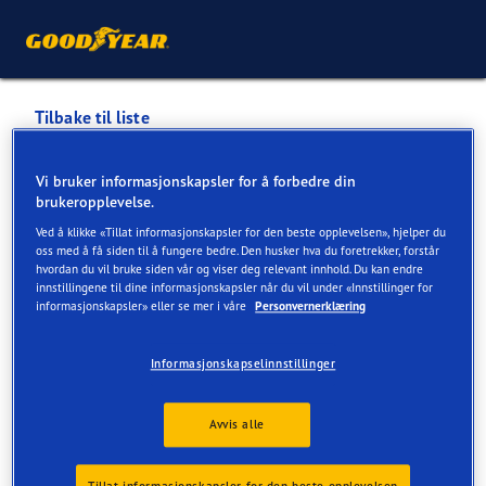
Tilbake til liste
DEKK OG DELER AS ASKØY
Vi bruker informasjonskapsler for å forbedre din
brukeropplevelse.
Servicer tilgjengelig på nett og verksted
Ved å klikke «Tillat informasjonskapsler for den beste opplevelsen», hjelper du
oss med å få siden til å fungere bedre. Den husker hva du foretrekker, forstår
hvordan du vil bruke siden vår og viser deg relevant innhold. Du kan endre
innstillingene til dine informasjonskapsler når du vil under «Innstillinger for
Kontaktinformasjon
Dekk
Servicer
informasjonskapsler» eller se mer i våre
Personvernerklæring
Informasjonskapselinnstillinger
Avvis alle