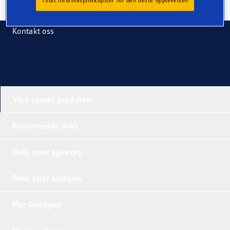
Tillat informasjonskapsler for den beste opplevelsen
Kontakt oss
Våre nyeste produkter
Prisvinnende dekk
Dekk etter kjøretøy
Dekk etter kategori
Mer Goodyear