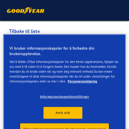
Tilbake til liste
1DEKKBUTIKK.NO AS
Vi bruker informasjonskapsler for å forbedre din
brukeropplevelse.
Servicer tilgjengelig på nett og verksted
Ved å klikke «Tillat informasjonskapsler for den beste opplevelsen», hjelper du
oss med å få siden til å fungere bedre. Den husker hva du foretrekker, forstår
hvordan du vil bruke siden vår og viser deg relevant innhold. Du kan endre
innstillingene til dine informasjonskapsler når du vil under «Innstillinger for
Kontaktinformasjon
Dekk
Servicer
Anmeldelser
informasjonskapsler» eller se mer i våre
Personvernerklæring
Informasjonskapselinnstillinger
Avvis alle