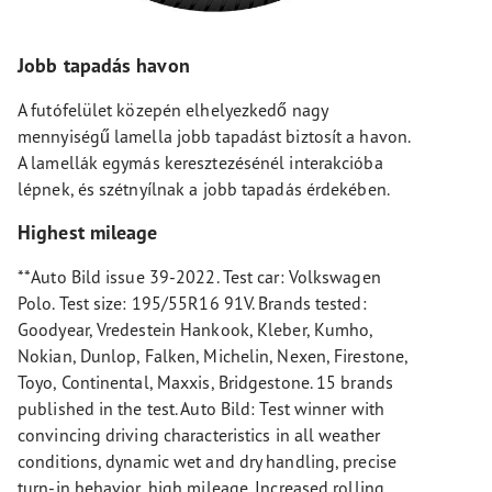
Jobb tapadás havon
A futófelület közepén elhelyezkedő nagy
mennyiségű lamella jobb tapadást biztosít a havon.
A lamellák egymás keresztezésénél interakcióba
lépnek, és szétnyílnak a jobb tapadás érdekében.
Highest mileage
**Auto Bild issue 39-2022. Test car: Volkswagen
Polo. Test size: 195/55R16 91V. Brands tested:
Goodyear, Vredestein Hankook, Kleber, Kumho,
Nokian, Dunlop, Falken, Michelin, Nexen, Firestone,
Toyo, Continental, Maxxis, Bridgestone. 15 brands
published in the test. Auto Bild: Test winner with
convincing driving characteristics in all weather
conditions, dynamic wet and dry handling, precise
turn-in behavior, high mileage. Increased rolling