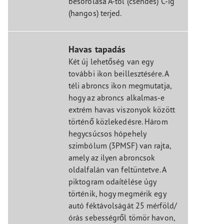
besorolása A-tól (csendes) C-ig
(hangos) terjed.
Havas tapadás
Két új lehetőség van egy
további ikon beillesztésére. A
téli abroncs ikon megmutatja,
hogy az abroncs alkalmas-e
extrém havas viszonyok között
történő közlekedésre. Három
hegycsúcsos hópehely
szimbólum (3PMSF) van rajta,
amely az ilyen abroncsok
oldalfalán van feltüntetve. A
piktogram odaítélése úgy
történik, hogy megmérik egy
autó féktávolságát 25 mérföld/
órás sebességről tömör havon,