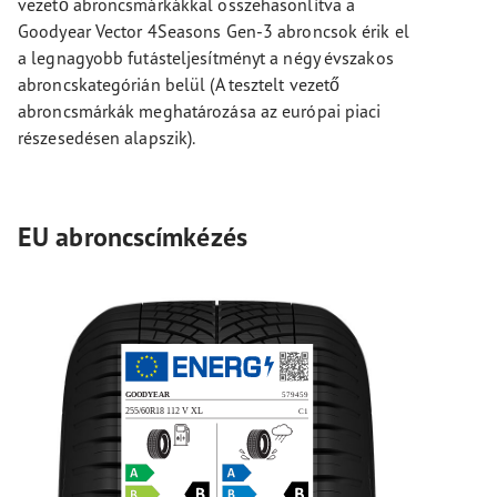
vezető abroncsmárkákkal összehasonlítva a
Goodyear Vector 4Seasons Gen-3 abroncsok érik el
a legnagyobb futásteljesítményt a négy évszakos
abroncskategórián belül (A tesztelt vezető
abroncsmárkák meghatározása az európai piaci
részesedésen alapszik).
EU abroncscímkézés