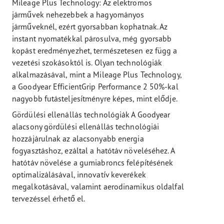
Mileage Plus Technology: Az elektromos
járművek nehezebbek a hagyományos
járműveknél, ezért gyorsabban kophatnak. Az
instant nyomatékkal párosulva, még gyorsabb
kopást eredményezhet, természetesen ez függ a
vezetési szokásoktól is. Olyan technológiák
alkalmazásával, mint a Mileage Plus Technology,
a Goodyear EfficientGrip Performance 2 50%-kal
nagyobb futásteljesítményre képes, mint elődje.
Gördülési ellenállás technológiák A Goodyear
alacsony gördülési ellenállás technológiái
hozzájárulnak az alacsonyabb energia
fogyasztáshoz, ezáltal a hatótáv növeléséhez. A
hatótáv növelése a gumiabroncs felépítésének
optimalizálásával, innovatív keverékek
megalkotásával, valamint aerodinamikus oldalfal
tervezéssel érhető el.