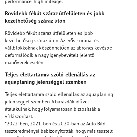
performance, high mileage.
Rövidebb fékút száraz útfelületen és jobb
kezelhetőség száraz úton
Rövidebb fékút száraz útfelületen és jobb
kezelhetőség száraz úton. Az erős korona- és
vállblokkoknak köszönhetően az abroncs kevésbé
deformálódik a nagy igénybevételt jelentő
manőverek esetén
Teljes élettartamra szóló ellenállás az
aquaplaning jelenséggel szemben
Teljes élettartamra szóló ellenállás az aquaplaning
jelenséggel szemben. A barázdák idővel
átalakulnak, hogy folyamatosan biztosítsák a
vízkiszorítást.
*2022-ben, 2021-ben és 2020-ban az Auto Bild
teszteredményei bebizonyították, hogy más tesztelt