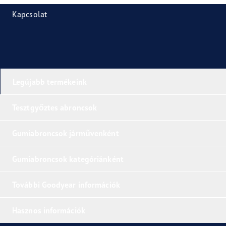
Kapcsolat
Legújabb termékeink
Tesztgyőztes abroncsok
Gumiabroncsok járművenként
Gumiabroncsok kategóriánként
További Goodyear információk
Hasznos információk