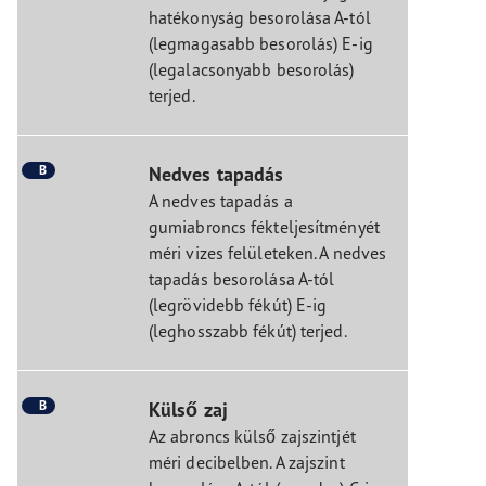
hatékonyság besorolása A-tól
(legmagasabb besorolás) E-ig
(legalacsonyabb besorolás)
terjed.
B
Nedves tapadás
A nedves tapadás a
gumiabroncs fékteljesítményét
méri vizes felületeken. A nedves
tapadás besorolása A-tól
(legrövidebb fékút) E-ig
(leghosszabb fékút) terjed.
B
Külső zaj
Az abroncs külső zajszintjét
méri decibelben. A zajszint