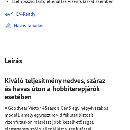
Élethosszig tartó ellenállás vízenfutással szemben
EV-Ready
Havas tapadás
Leírás
Kiváló teljesítmény nedves, száraz
és havas úton a hobbiterepjárók
esetében
A Goodyear Vector 4Season Gen3 egy négyévszakos
modell, amely egyrészt rövid fékutat biztosít
vízenfutáskor, másrészt jobb kezelhetőséget,
élettartamra szóló ellenállást vízenfutással