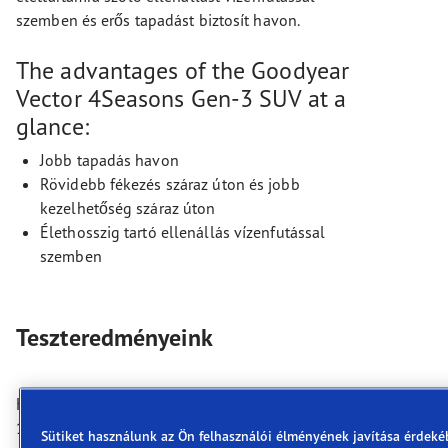
szemben és erős tapadást biztosít havon.
The advantages of the Goodyear
Vector 4Seasons Gen-3 SUV at a
glance:
Jobb tapadás havon
Rövidebb fékezés száraz úton és jobb
kezelhetőség száraz úton
Élethosszig tartó ellenállás vízenfutással
szemben
Teszteredményeink
Hajtóerőnk az innováció.
1898 óta kitűnünk az új ötletek kidolgozása terén.
Sütiket használunk az Ön felhasználói élményének javítása érdeké