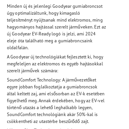
Minden új és jelenlegi Goodyear gumiabroncsot
úgy optimalizáltunk, hogy kimagasló
teljesítményt nyújtsanak mind elektromos, ming
hagyományos hajtással szerelt járműveken. Ezt az
új Goodyear EV-Ready logó is jelzi, ami 2024
eleje óta található meg a gumiabroncsaink
oldalfalán.
A Goodyear új technológiákat fejlesztett ki, hogy
megfeleljen az elektromos és egyéb hajtásokkal
szerelt járművek számára:
SoundComfort Technology: A járművezetőket
egyre jobban foglalkoztatja a gumiabroncsok
által keltett zaj, ami elsősorban az EV-k esetében
figyelhető meg. Annak érdekében, hogy az EV-vel
történő utazás a lehető leghalkabb legyen,
SoundComfort technológiánk akár 50%-kal is
csökkentheti az utastérbe beszűrődő zajt.