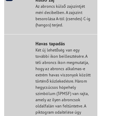
Az abroncs külső zajszintjét
méri decibelben. A zajszint
besorolása A-tól (csendes) C-ig
(hangos) terjed.
Havas tapadás
Két új lehetőség van egy
további ikon beillesztésére. A
téli abroncs ikon megmutatja,
hogy az abroncs alkalmas-e
extrém havas viszonyok között
történő közlekedésre. Három
hegycsúcsos hópehely
szimbólum (3PMSF) van rajta,
amely az ilyen abroncsok
oldalfalán van feltüntetve. A
piktogram odaítélése úgy