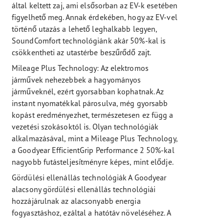
által keltett zaj, ami elsősorban az EV-k esetében
figyelhető meg. Annak érdekében, hogy az EV-vel
történő utazás a lehető leghalkabb legyen,
SoundComfort technológiánk akár 50%-kal is
csökkentheti az utastérbe beszűrődő zajt.
Mileage Plus Technology: Az elektromos
járművek nehezebbek a hagyományos
járműveknél, ezért gyorsabban kophatnak. Az
instant nyomatékkal párosulva, még gyorsabb
kopást eredményezhet, természetesen ez függ a
vezetési szokásoktól is. Olyan technológiák
alkalmazásával, mint a Mileage Plus Technology,
a Goodyear EfficientGrip Performance 2 50%-kal
nagyobb futásteljesítményre képes, mint elődje.
Gördülési ellenállás technológiák A Goodyear
alacsony gördülési ellenállás technológiái
hozzájárulnak az alacsonyabb energia
fogyasztáshoz, ezáltal a hatótáv növeléséhez. A