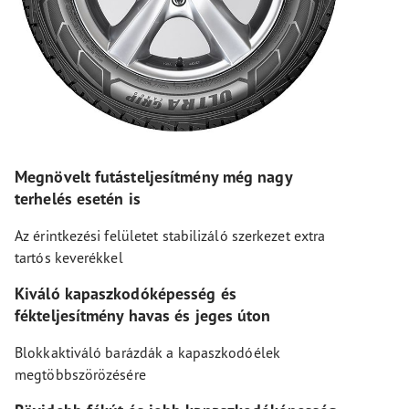
Megnövelt futásteljesítmény még nagy
terhelés esetén is
Az érintkezési felületet stabilizáló szerkezet extra
tartós keverékkel
Kiváló kapaszkodóképesség és
fékteljesítmény havas és jeges úton
Blokkaktiváló barázdák a kapaszkodóélek
megtöbbszörözésére