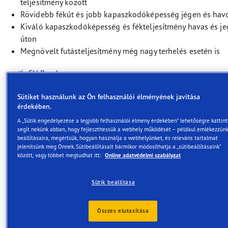
teljesítmény között
Rövidebb fékút és jobb kapaszkodóképesség jégen és hav
Kiváló kapaszkodóképesség és fékteljesítmény havas és je
úton
Megnövelt futásteljesítmény még nagy terhelés esetén is
EV-Ready
Havas tapadás
Sütiket használunk az Ön felhasználói élményének javítása
érdekében.
A „Sütik engedélyezése a legjobb felhasználói élmény érdekében” lehetőségre kattin
segít nekünk abban, hogy fejleszthessük a webhely működését – például emlékezzün
beállításaira, megértsük, hogyan használja a webhelyünket, és releváns tartalmat
jelenítsünk meg Önnek. Sütibeállításait bármikor módosíthatja a „sütibeállításaink”
Leírás
között, vagy többet megtudhat itt:
Online adatvédelmi szabályzat
Sütik beállítása
Legyen kisteherautójával mindig
az úton,még mostoha téli
Összes elutasítása
körülmények között is.