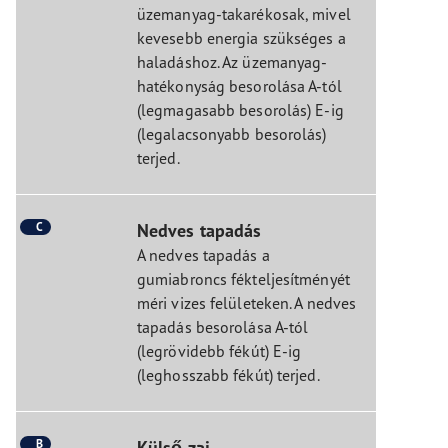
üzemanyag-takarékosak, mivel
kevesebb energia szükséges a
haladáshoz. Az üzemanyag-
hatékonyság besorolása A-tól
(legmagasabb besorolás) E-ig
(legalacsonyabb besorolás)
terjed.
C
Nedves tapadás
A nedves tapadás a
gumiabroncs fékteljesítményét
méri vizes felületeken. A nedves
tapadás besorolása A-tól
(legrövidebb fékút) E-ig
(leghosszabb fékút) terjed.
B
Külső zaj