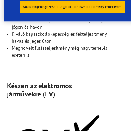
Optimalizált egyensúly a száraz és havas úton
Sütik engedélyezése a legjobb felhasználói élmény érdekében
nyújtott teljesítmény között
Rövidebb fékút és jobb kapaszkodóképesség
jégen és havon
Kiváló kapaszkodóképesség és fékteljesítmény
havas és jeges úton
Megnövelt futásteljesítmény még nagy terhelés
esetén is
Készen az elektromos
járművekre (EV)