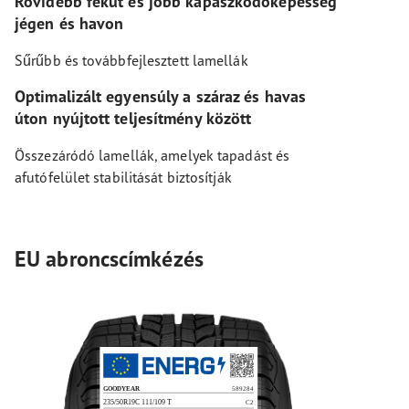
Rövidebb fékút és jobb kapaszkodóképesség
jégen és havon
Sűrűbb és továbbfejlesztett lamellák
Optimalizált egyensúly a száraz és havas
úton nyújtott teljesítmény között
Összezáródó lamellák, amelyek tapadást és
afutófelület stabilitását biztosítják
EU abroncscímkézés