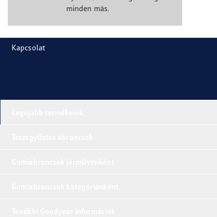
minden más.
Kapcsolat
Legújabb termékeink
Tesztgyőztes abroncsok
Gumiabroncsok járművenként
Gumiabroncsok kategóriánként
További Goodyear információk