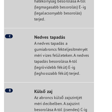
hatékonyság besorolása A-tól
(legmagasabb besorolás) E-ig
(legalacsonyabb besorolás)
terjed.
C
Nedves tapadás
A nedves tapadás a
gumiabroncs fékteljesítményét
méri vizes felületeken. A nedves
tapadás besorolása A-tól
(legrövidebb fékút) E-ig
(leghosszabb fékút) terjed.
B
Külső zaj
Az abroncs külső zajszintjét
méri decibelben. A zajszint
besorolása A-tól (csendes) C-ig