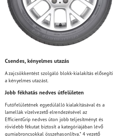
Csendes, kényelmes utazás
A zajcsökkentést szolgáló blokk-kialakítás elősegíti
a kényelmes utazást.
Jobb fékhatás nedves útfelületen
Futófelületének egyedülálló kialakításával és a
lamellák vízelvezető elrendezésével az
EfficientGrip nedves úton jobb teljesítményt és
rövidebb fékutat biztosít a kategóriájában lévő
gumiabroncsokkal összehasonlítva.* 4 vezető