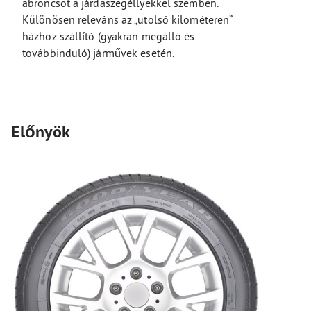
abroncsot a járdaszegéllyekkel szemben.
Különösen releváns az „utolsó kilométeren”
házhoz szállító (gyakran megálló és
továbbinduló) járművek esetén.
Előnyök