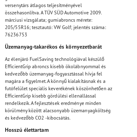
versenytárs átlagos teljesítményével
összehasonlítva. A TÜV SÜD Automotive 2009.
márciusi vizsgálata; gumiabroncs mérete:
205/55R16; tesztautó: VW Golf; jelentés száma:
76236753
Üzemanyag-takarékos és környezetbarát
Az élenjáró FuelSaving technológiával készülő
EfficientGrip abroncs kisebb ökolábnyommal és
kedvezőbb üzemanyag-fogyasztással hívja fel
magára a figyelmet. A könnyű kialakításnak és a
futófelület speciális keverékének köszönhetően az
EfficientGrip kisebb gördülési ellenállással
rendelkezik. A fejlesztések eredménye minden
körülmény között alacsonyabb üzemanyagköltség
és kedvezőbb CO2 -kibocsátás.
Hosszú élettartam