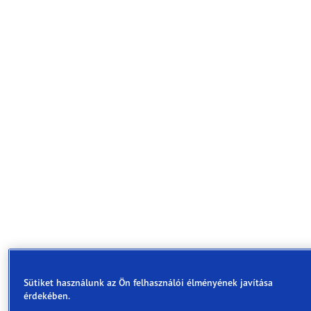
Hosszútávon megbízható teljesítményt nyújtó, üzeman
takarékos gumiabroncs.
Sütiket használunk az Ön felhasználói élményének javítása
érdekében.