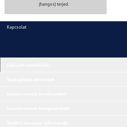
(hangos) terjed.
Kapcsolat
Legújabb termékeink
Tesztgyőztes abroncsok
Gumiabroncsok járművenként
Gumiabroncsok kategóriánként
További Goodyear információk