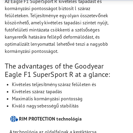
Az Eagle F1 SuperSport R kivételes tapadást és
kormányzási pontosságot biztosít l száraz
felületeken. Teljesítménye egy olyan összetevőnek
köszönhető, amely kivételes tapadási szintet nyújt,
futófelületi mintázata csökkenti a szélsőséges
kanyarerők hatására fellépő deformálódást, és
optimalizált lenyomattal lehetővé teszi a nagyobb
kormányzási pontosságot.
The advantages of the Goodyear
Eagle F1 SuperSport R at a glance:
Kivételes teljesítmény száraz felületen és
Kivételes száraz tapadás
Maximális kormányzási pontosság
Kiváló nagy sebességű stabilitás
RIM PROTECTION technológia
A technológia az oldalfalnak a keréktárcsa