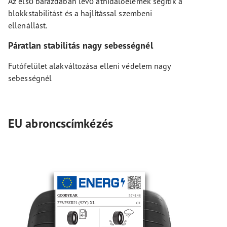
Az első barázdában lévő áthidalóelemek segítik a
blokkstabilitást és a hajlítással szembeni
ellenállást.
Páratlan stabilitás nagy sebességnél
Futófelület alakváltozása elleni védelem nagy
sebességnél
EU abroncscímkézés