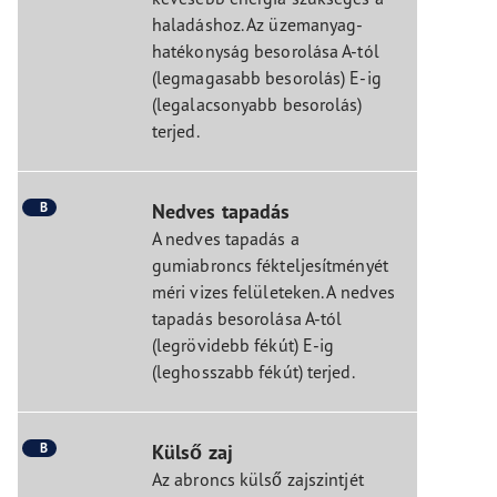
haladáshoz. Az üzemanyag-
hatékonyság besorolása A-tól
(legmagasabb besorolás) E-ig
(legalacsonyabb besorolás)
terjed.
B
Nedves tapadás
A nedves tapadás a
gumiabroncs fékteljesítményét
méri vizes felületeken. A nedves
tapadás besorolása A-tól
(legrövidebb fékút) E-ig
(leghosszabb fékút) terjed.
B
Külső zaj
Az abroncs külső zajszintjét