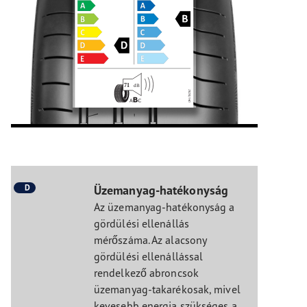
D
Üzemanyag-hatékonyság
Az üzemanyag-hatékonyság a
gördülési ellenállás
mérőszáma. Az alacsony
gördülési ellenállással
rendelkező abroncsok
üzemanyag-takarékosak, mivel
kevesebb energia szükséges a