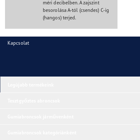
méri decibelben. A zajszint
besorolása A-tól (csendes) C-ig
(hangos) terjed.
Kapcsolat
Legújabb termékeink
Tesztgyőztes abroncsok
Gumiabroncsok járművenként
Gumiabroncsok kategóriánként