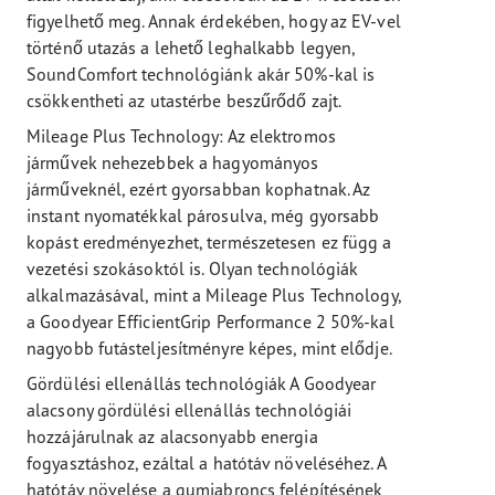
figyelhető meg. Annak érdekében, hogy az EV-vel
történő utazás a lehető leghalkabb legyen,
SoundComfort technológiánk akár 50%-kal is
csökkentheti az utastérbe beszűrődő zajt.
Mileage Plus Technology: Az elektromos
járművek nehezebbek a hagyományos
járműveknél, ezért gyorsabban kophatnak. Az
instant nyomatékkal párosulva, még gyorsabb
kopást eredményezhet, természetesen ez függ a
vezetési szokásoktól is. Olyan technológiák
alkalmazásával, mint a Mileage Plus Technology,
a Goodyear EfficientGrip Performance 2 50%-kal
nagyobb futásteljesítményre képes, mint elődje.
Gördülési ellenállás technológiák A Goodyear
alacsony gördülési ellenállás technológiái
hozzájárulnak az alacsonyabb energia
fogyasztáshoz, ezáltal a hatótáv növeléséhez. A
hatótáv növelése a gumiabroncs felépítésének