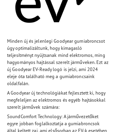
Minden új és jelenlegi Goodyear gumiabroncsot
úgy optimalizáltunk, hogy kimagasló
teljesítményt nyújtsanak mind elektromos, ming
hagyományos hajtással szerelt járműveken. Ezt az
új Goodyear EV-Ready logó is jelzi, ami 2024
eleje óta található meg a gumiabroncsaink
oldalfalán.
A Goodyear új technológiákat fejlesztett ki, hogy
megfeleljen az elektromos és egyéb hajtásokkal
szerelt járművek számára:
SoundComfort Technology: A járművezetőket
egyre jobban foglalkoztatja a gumiabroncsok
által keltett zaj, ami elsősorban az EV-k esetében