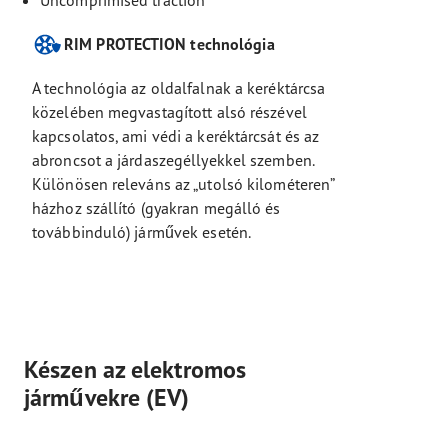
Uncomprimised traction
RIM PROTECTION technológia
A technológia az oldalfalnak a keréktárcsa
közelében megvastagított alsó részével
kapcsolatos, ami védi a keréktárcsát és az
abroncsot a járdaszegéllyekkel szemben.
Különösen releváns az „utolsó kilométeren”
házhoz szállító (gyakran megálló és
továbbinduló) járművek esetén.
Készen az elektromos
járművekre (EV)