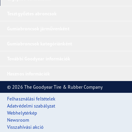
Tesztgyőztes abroncsok
Gumiabroncsok járművenként
Gumiabroncsok kategóriánként
További Goodyear információk
Hasznos információk
© 2026 The Goodyear Tire & Rubber Company
Felhasználási feltételek
Adatvédelmi szabályzat
Webhelytérkép
Newsroom
Visszahívási akció