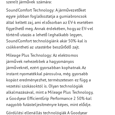
szerelt járművek számára:
SoundComfort Technology: A járművezetőket
egyre jobban foglalkoztatja a gumiabroncsok
által keltett zaj, ami elsősorban az EV-k esetében
figyelhető meg. Annak érdekében, hogy az EV-vel
történő utazás a lehető leghalkabb legyen,
SoundComfort technológiánk akár 50%-kal is
csökkentheti az utastérbe beszűrődő zajt.
Mileage Plus Technology: Az elektromos
járművek nehezebbek a hagyományos
járműveknél, ezért gyorsabban kophatnak. Az
instant nyomatékkal párosulva, még gyorsabb
kopást eredményezhet, természetesen ez függ a
vezetési szokásoktól is. Olyan technológiák
alkalmazásával, mint a Mileage Plus Technology,
a Goodyear EfficientGrip Performance 2 50%-kal
nagyobb futásteljesítményre képes, mint elődje.
Gördülési ellenállás technológiák A Goodyear