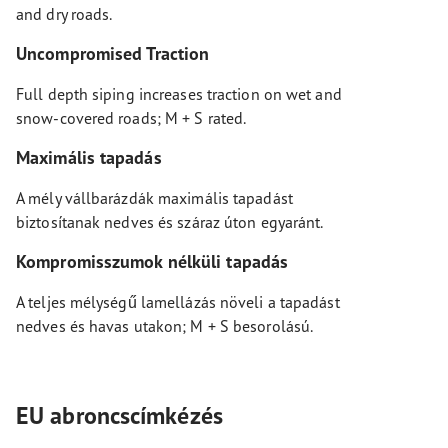
and dry roads.
Uncompromised Traction
Full depth siping increases traction on wet and
snow-covered roads; M + S rated.
Maximális tapadás
A mély vállbarázdák maximális tapadást
biztosítanak nedves és száraz úton egyaránt.
Kompromisszumok nélküli tapadás
A teljes mélységű lamellázás növeli a tapadást
nedves és havas utakon; M + S besorolású.
EU abroncscímkézés