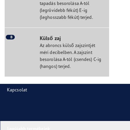
tapadás besorolása A-tól
(legrövidebb fékút) E-ig
(leghosszabb fékút) terjed.
B
Külső zaj
Az abroncs külső zajszintjét
méri decibelben. A zajszint
besorolása A-tól (csendes) C-ig
(hangos) terjed.
Kapcsolat
Legújabb termékeink