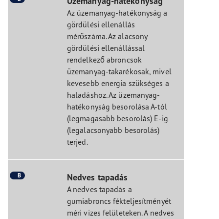
Üzemanyag-hatékonyság
Az üzemanyag-hatékonyság a
gördülési ellenállás
mérőszáma. Az alacsony
gördülési ellenállással
rendelkező abroncsok
üzemanyag-takarékosak, mivel
kevesebb energia szükséges a
haladáshoz. Az üzemanyag-
hatékonyság besorolása A-tól
(legmagasabb besorolás) E-ig
(legalacsonyabb besorolás)
terjed.
B
Nedves tapadás
A nedves tapadás a
gumiabroncs fékteljesítményét
méri vizes felületeken. A nedves