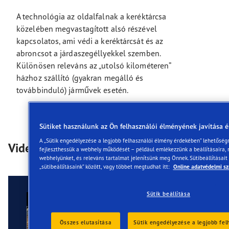
A technológia az oldalfalnak a keréktárcsa
közelében megvastagított alsó részével
kapcsolatos, ami védi a keréktárcsát és az
abroncsot a járdaszegéllyekkel szemben.
Különösen releváns az „utolsó kilométeren”
házhoz szállító (gyakran megálló és
továbbinduló) járművek esetén.
Sütiket használunk az Ön felhasználói élményének javítása 
A „Sütik engedélyezése a legjobb felhasználói élmény érdekében” lehetőségr
Videók
fejleszthessük a webhely működését – például emlékezzünk a beállításaira, 
webhelyünket, és releváns tartalmat jelenítsünk meg Önnek. Sütibeállításait
„sütibeállításaink” között, vagy többet megtudhat itt:
Online adatvédelmi sz
Sütik beállítása
Összes elutasítása
Sütik engedélyezése a legjobb fe