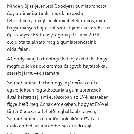
Minden új és jelenlegi Goodyear gumiabroncsot
úgy optimalizáltunk, hogy kimagasló
teljesítményt nyújtsanak mind elektromos, ming
hagyományos hajtással szerelt járműveken. Ezt az
új Goodyear EV-Ready logó is jelzi, ami 2024
eleje óta található meg a gumiabroncsaink
oldalfalán.
A Goodyear új technológiákat fejlesztett ki, hogy
megfeleljen az elektromos és egyéb hajtásokkal
szerelt járművek számára:
SoundComfort Technology: A járművezetőket
egyre jobban foglalkoztatja a gumiabroncsok
által keltett zaj, ami elsősorban az EV-k esetében
figyelhető meg. Annak érdekében, hogy az EV-vel
történő utazás a lehető leghalkabb legyen,
SoundComfort technológiánk akár 50%-kal is
csökkentheti az utastérbe beszűrődő zajt.