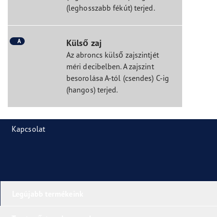
(leghosszabb fékút) terjed.
A
Külső zaj
Az abroncs külső zajszintjét
méri decibelben. A zajszint
besorolása A-tól (csendes) C-ig
(hangos) terjed.
Kapcsolat
Legújabb termékeink