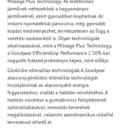
Mileage Plus Technology: Az elektromos
járművek nehezebbek a hagyományos
járműveknél, ezért gyorsabban kophatnak. Az
instant nyomatékkal párosulva, még gyorsabb
kopást eredményezhet, természetesen ez függ a
vezetési szokásoktól is. Olyan technológiák
alkalmazásával, mint a Mileage Plus Technology,
a Goodyear EfficientGrip Performance 2 50%-kal
nagyobb futásteljesítményre képes, mint elődje.
Gördülési ellenállás technológiák A Goodyear
alacsony gördülési ellenállás technológiái
hozzájárulnak az alacsonyabb energia
fogyasztáshoz, ezáltal a hatótáv növeléséhez. A
hatótáv növelése a gumiabroncs felépítésének
optimalizálásával, innovatív keverékek
megalkotásával, valamint aerodinamikus oldalfal
tervezéssel érhető el.