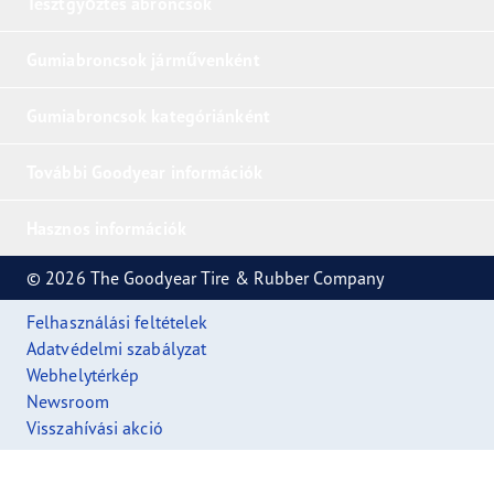
Tesztgyőztes abroncsok
Gumiabroncsok járművenként
Gumiabroncsok kategóriánként
További Goodyear információk
Hasznos információk
© 2026 The Goodyear Tire & Rubber Company
Felhasználási feltételek
Adatvédelmi szabályzat
Webhelytérkép
Newsroom
Visszahívási akció