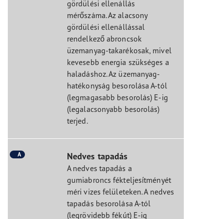
gördülési ellenállás
mérőszáma. Az alacsony
gördülési ellenállással
rendelkező abroncsok
üzemanyag-takarékosak, mivel
kevesebb energia szükséges a
haladáshoz. Az üzemanyag-
hatékonyság besorolása A-tól
(legmagasabb besorolás) E-ig
(legalacsonyabb besorolás)
terjed.
A
Nedves tapadás
A nedves tapadás a
gumiabroncs fékteljesítményét
méri vizes felületeken. A nedves
tapadás besorolása A-tól
(legrövidebb fékút) E-ig