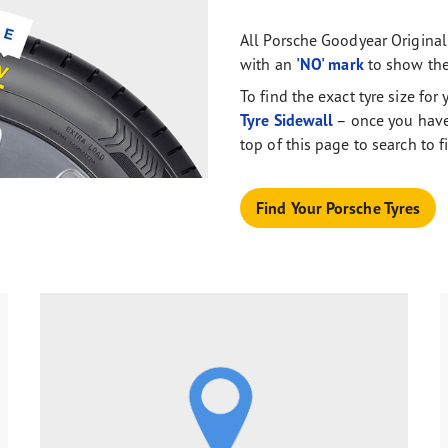
All Porsche Goodyear Original
with an
'NO' mark
to show the
To find the exact tyre size fo
Tyre Sidewall
– once you have 
top of this page to search to f
Find Your Porsche Tyres