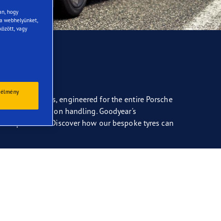
an, hogy
 a webhelyünket,
között, vagy
 élmény
tting-edge tyres, engineered for the entire Porsche
bility and precision handling. Goodyear's
al capabilities. Discover how our bespoke tyres can