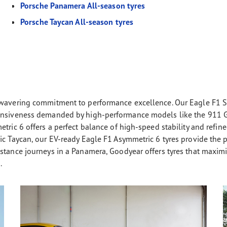
Porsche Panamera All-season tyres
Porsche Taycan All-season tyres
unwavering commitment to performance excellence. Our Eagle F1 
sponsiveness demanded by high-performance models like the 9
tric 6 offers a perfect balance of high-speed stability and refin
ic Taycan, our EV-ready Eagle F1 Asymmetric 6 tyres provide the 
stance journeys in a Panamera, Goodyear offers tyres that maxim
.