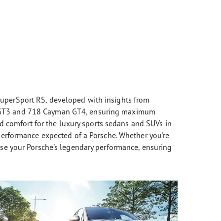
SuperSport RS, developed with insights from
11 GT3 and 718 Cayman GT4, ensuring maximum
ed comfort for the luxury sports sedans and SUVs in
performance expected of a Porsche. Whether you're
ise your Porsche's legendary performance, ensuring