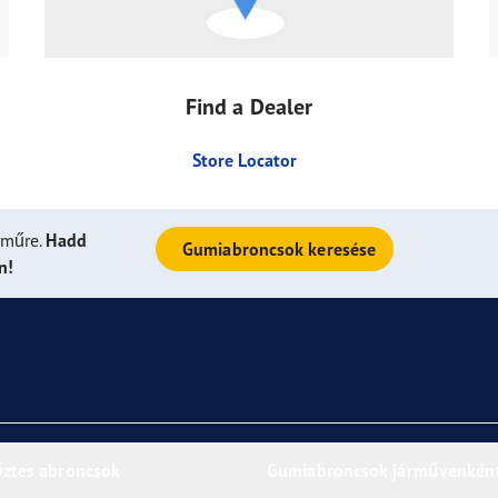
Find a Dealer
Store Locator
rműre.
Hadd
Gumiabroncsok keresése
n!
őztes abroncsok
Gumiabroncsok járművenkén