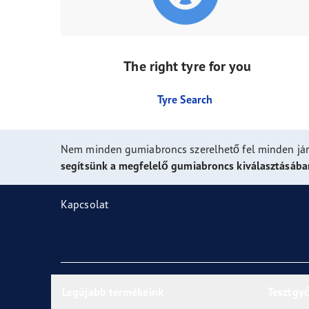
The right tyre for you
Tyre Search
Nem minden gumiabroncs szerelhető fel minden já
segítsünk a megfelelő gumiabroncs kiválasztásába
Kapcsolat
Legújabb termékeink
Tesztgy