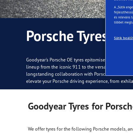
Gumiabroncsok karbantartása
Goodyear Blimp
Vect
A „Sütik eng
fejleszthess
és releváns t
többet megtu
Porsche Tyres
Sütik beállí
Goodyear's Porsche OE tyres epitomise ultimate perf
lineup from the iconic 911 to the versatile Cayenne,
longstanding collaboration with Porsche ensures each
elevate your Porsche driving experience, from exhila
Goodyear Tyres for Porsc
We offer tyres for the following Porsche models, an