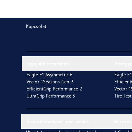
Gumiabroncsok karbantartása
Goodyear Blimp
Vect
Kapcsolat
Legújabb termékeink
Tesztgy
Eagle F1 Asymmetric 6
Eagle F1
Vector 4Seasons Gen-3
Efficien
EfficientGrip Performance 2
Vector 
UltraGrip Performance 3
Tire Tes
További Goodyear információk
Hasznos