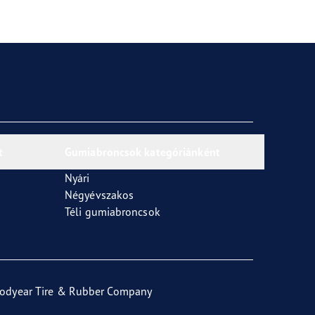
t
Gumiabroncsok kategóriánként
Nyári
Négyévszakos
Téli gumiabroncsok
odyear Tire & Rubber Company