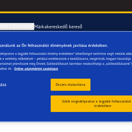
iért a Goodyear?
Márkakereskedő kereső
sználunk az Ön felhasználói élményének javítása érdekében.
abroncsok szerelése és cseréje
year RACING
UltraGrip Per
edélyezése a legjobb felhasználói élmény érdekében” lehetőségre kattintva segít nekünk abb
ük a webhely működését – például emlékezzünk a beállításaira, megértsük, hogyan használja
artalmat jelenítsünk meg Önnek. Sütibeállításait bármikor módosíthatja a „sütibeállításaink” 
erék-tudnivalók
ncstípusok
dhat itt:
Online adatvédelmi szabályzat
e F1 SuperSport
tása
Összes elutasítása
ientgrip Performance 2
Sütik engedélyezése a legjobb felhasználói
érdekében
e F1 Asymmetric 6