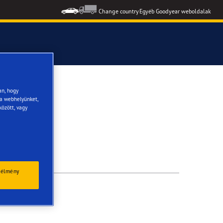
Change country
Egyéb Goodyear weboldalak
formance 3
an, hogy
 a webhelyünket,
között, vagy
 élmény