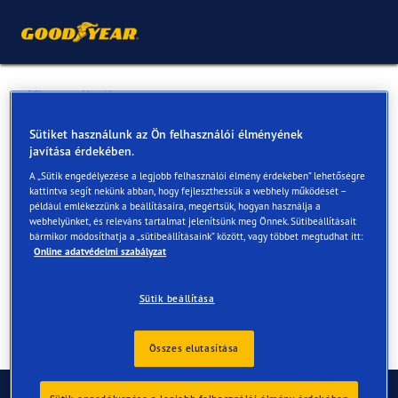
Vissza a listához
INICIÁL AUTOHÁZ KFT.
Sütiket használunk az Ön felhasználói élményének
javítása érdekében.
A „Sütik engedélyezése a legjobb felhasználói élmény érdekében” lehetőségre
Online és az üzletekben elérhető szolgáltatások
kattintva segít nekünk abban, hogy fejleszthessük a webhely működését –
például emlékezzünk a beállításaira, megértsük, hogyan használja a
webhelyünket, és releváns tartalmat jelenítsünk meg Önnek. Sütibeállításait
bármikor módosíthatja a „sütibeállításaink” között, vagy többet megtudhat itt:
Elérhetőségek
Szolgáltatások
Online adatvédelmi szabályzat
Sütik beállítása
Összes elutasítása
Kapcsolat