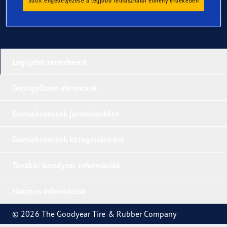
Sütik engedélyezése a legjobb felhasználói élmény érdekében
Legújabb termékeink
Tesztgyőztes abroncsok
Gumiabroncsok járművenként
Gumiabroncsok kategóriánként
További Goodyear információk
Hasznos információk
© 2026 The Goodyear Tire & Rubber Company