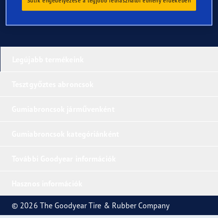
Sütik engedélyezése a legjobb felhasználói élmény érdekében
Legújabb termékeink
Tesztgyőztes abroncsok
Gumiabroncsok járművenként
Gumiabroncsok kategóriánként
További Goodyear információk
Hasznos információk
© 2026 The Goodyear Tire & Rubber Company