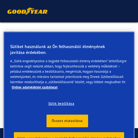
Vissza a listához
PASSION MOTORS KFT.
Sütiket használunk az Ön felhasználói élményének
javítása érdekében.
A „Sütik engedélyezése a legjobb felhasználói élmény érdekében” lehetőségre
Online és az üzletekben elérhető szolgáltatások
kattintva segít nekünk abban, hogy fejleszthessük a webhely működését –
például emlékezzünk a beállításaira, megértsük, hogyan használja a
webhelyünket, és releváns tartalmat jelenítsünk meg Önnek. Sütibeállításait
bármikor módosíthatja a „sütibeállításaink” között, vagy többet megtudhat itt:
Elérhetőségek
Szolgáltatások
Vélemények
Online adatvédelmi szabályzat
Sütik beállítása
Összes elutasítása
Kapcsolat