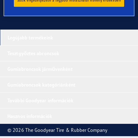
Sütik engedélyezése a legjobb felhasználói élmény érdekében
Legújabb termékeink
Tesztgyőztes abroncsok
Gumiabroncsok járművenként
Gumiabroncsok kategóriánként
További Goodyear információk
Hasznos információk
© 2026 The Goodyear Tire & Rubber Company