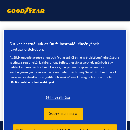
Vissza a listához
Barta 2000
Sütiket használunk az Ön felhasználói élményének
javítása érdekében.
A „Sütik engedélyezése a legjobb felhasználói élmény érdekében” lehetőségre
Online és az üzletekben elérhető szolgáltatások
kattintva segít nekünk abban, hogy fejleszthessük a webhely működését –
például emlékezzünk a beállításaira, megértsük, hogyan használja a
webhelyünket, és releváns tartalmat jelenítsünk meg Önnek. Sütibeállításait
bármikor módosíthatja a „sütibeállításaink” között, vagy többet megtudhat itt:
Elérhetőségek
Szolgáltatások
Online adatvédelmi szabályzat
Sütik beállítása
Összes elutasítása
Kapcsolat