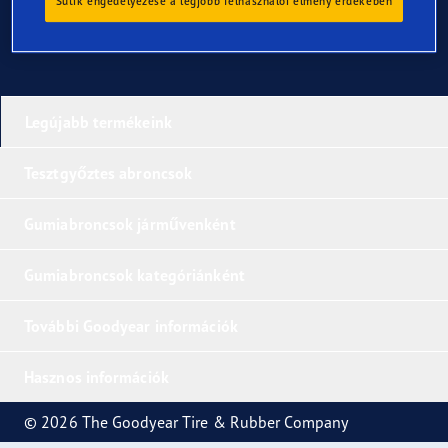
Sütik engedélyezése a legjobb felhasználói élmény érdekében
Legújabb termékeink
Tesztgyőztes abroncsok
Gumiabroncsok járművenként
Gumiabroncsok kategóriánként
További Goodyear információk
Hasznos információk
© 2026 The Goodyear Tire & Rubber Company