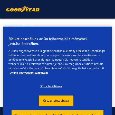
Vissza a listához
OPEL PENTHE AUTÓHÁZ
Sütiket használunk az Ön felhasználói élményének
javítása érdekében.
A „Sütik engedélyezése a legjobb felhasználói élmény érdekében” lehetőségre
Online és az üzletekben elérhető szolgáltatások
kattintva segít nekünk abban, hogy fejleszthessük a webhely működését –
például emlékezzünk a beállításaira, megértsük, hogyan használja a
webhelyünket, és releváns tartalmat jelenítsünk meg Önnek. Sütibeállításait
bármikor módosíthatja a „sütibeállításaink” között, vagy többet megtudhat itt:
Elérhetőségek
Szolgáltatások
Online adatvédelmi szabályzat
Sütik beállítása
Összes elutasítása
Kapcsolat