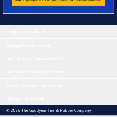
Sütik engedélyezése a legjobb felhasználói élmény érdekében
Legújabb termékeink
Tesztgyőztes abroncsok
Gumiabroncsok járművenként
Gumiabroncsok kategóriánként
További Goodyear információk
Hasznos információk
© 2026 The Goodyear Tire & Rubber Company