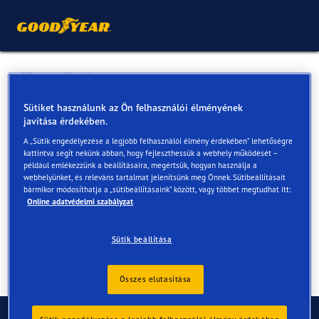
Vissza a listához
Marso Kft.
Sütiket használunk az Ön felhasználói élményének
javítása érdekében.
A „Sütik engedélyezése a legjobb felhasználói élmény érdekében” lehetőségre
Online és az üzletekben elérhető szolgáltatások
kattintva segít nekünk abban, hogy fejleszthessük a webhely működését –
például emlékezzünk a beállításaira, megértsük, hogyan használja a
webhelyünket, és releváns tartalmat jelenítsünk meg Önnek. Sütibeállításait
bármikor módosíthatja a „sütibeállításaink” között, vagy többet megtudhat itt:
Elérhetőségek
Szolgáltatások
Online adatvédelmi szabályzat
Sütik beállítása
Összes elutasítása
Kapcsolat