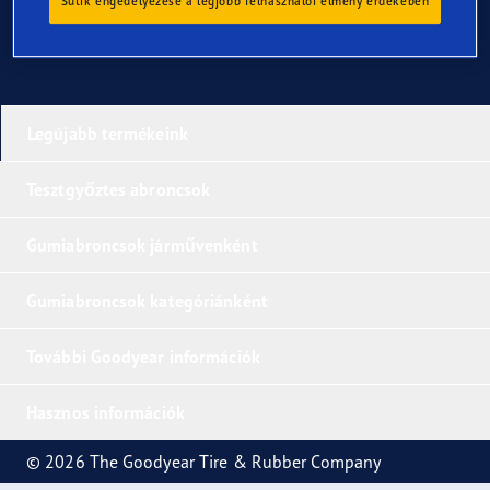
Sütik engedélyezése a legjobb felhasználói élmény érdekében
Legújabb termékeink
Tesztgyőztes abroncsok
Gumiabroncsok járművenként
Gumiabroncsok kategóriánként
További Goodyear információk
Hasznos információk
© 2026 The Goodyear Tire & Rubber Company