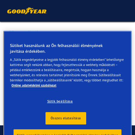
Vissza a listához
INICIÁL AUTÓHÁZ KFT
Sütiket használunk az Ön felhasználói élményének
javítása érdekében.
A „Sütik engedélyezése a legjobb felhasználói élmény érdekében” lehetőségre
Online és az üzletekben elérhető szolgáltatások
kattintva segít nekünk abban, hogy fejleszthessük a webhely működését –
például emlékezzünk a beállításaira, megértsük, hogyan használja a
webhelyünket, és releváns tartalmat jelenítsünk meg Önnek. Sütibeállításait
bármikor módosíthatja a „sütibeállításaink” között, vagy többet megtudhat itt:
Elérhetőségek
Szolgáltatások
Online adatvédelmi szabályzat
Sütik beállítása
Összes elutasítása
Kapcsolat