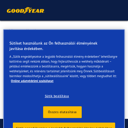
Vissza a listához
Speciál Forma
Sütiket használunk az Ön felhasználói élményének
javítása érdekében.
A „Sütik engedélyezése a legjobb felhasználói élmény érdekében” lehetőségre
Online és az üzletekben elérhető szolgáltatások
kattintva segít nekünk abban, hogy fejleszthessük a webhely működését –
például emlékezzünk a beállításaira, megértsük, hogyan használja a
webhelyünket, és releváns tartalmat jelenítsünk meg Önnek. Sütibeállításait
bármikor módosíthatja a „sütibeállításaink” között, vagy többet megtudhat itt:
Elérhetőségek
Szolgáltatások
Online adatvédelmi szabályzat
Sütik beállítása
Összes elutasítása
Kapcsolat