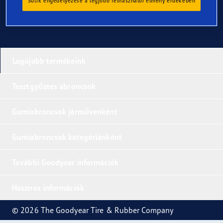
Sütik engedélyezése a legjobb felhasználói élmény érdekében
Legújabb termékeink
Tesztgyőztes abroncsok
Gumiabroncsok járművenként
Gumiabroncsok kategóriánként
További Goodyear információk
Hasznos információk
© 2026 The Goodyear Tire & Rubber Company