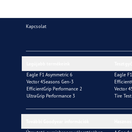
Gumiabroncsok karbantartása
Goodyear Blimp
Vect
Kapcsolat
Legújabb termékeink
Tesztgy
Eagle F1 Asymmetric 6
Eagle F1
Vector 4Seasons Gen-3
Efficien
EfficientGrip Performance 2
Vector 
UltraGrip Performance 3
Tire Tes
További Goodyear információk
Hasznos