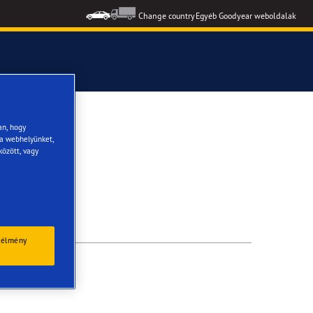
Change country
Egyéb Goodyear weboldalak
formance 3
an, hogy
 a webhelyünket,
között, vagy
 élmény