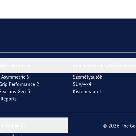
or 4Seasons GEN-3
őztes abroncsok
Gumiabroncsok járművenkén
 Asymmetric 6
Személyautók
tGrip Performance 2
SUV/4x4
4Seasons Gen-3
Kisteherautók
t Reports
 információk
© 2026 The Go