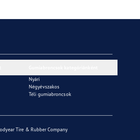
t
Gumiabroncsok kategóriánként
Nyári
Négyévszakos
Téli gumiabroncsok
odyear Tire & Rubber Company