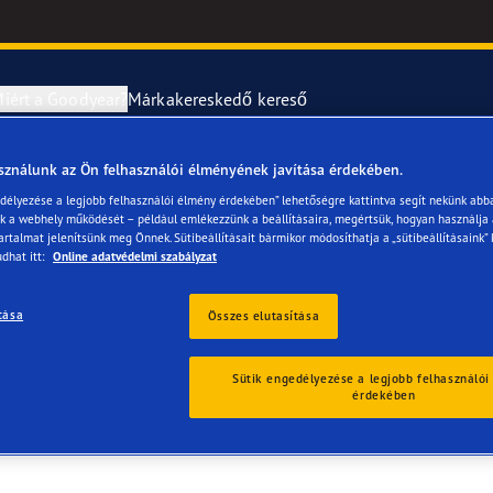
iért a Goodyear?
Márkakereskedő kereső
sználunk az Ön felhasználói élményének javítása érdekében.
abroncsok szerelése és cseréje
year RACING
UltraGrip Per
edélyezése a legjobb felhasználói élmény érdekében” lehetőségre kattintva segít nekünk abb
ük a webhely működését – például emlékezzünk a beállításaira, megértsük, hogyan használja
 Kft.
artalmat jelenítsünk meg Önnek. Sütibeállításait bármikor módosíthatja a „sütibeállításaink” 
erék-tudnivalók
ncstípusok
dhat itt:
Online adatvédelmi szabályzat
e F1 SuperSport
tása
Összes elutasítása
ientgrip Performance 2
Sütik engedélyezése a legjobb felhasználói
érdekében
e F1 Asymmetric 6