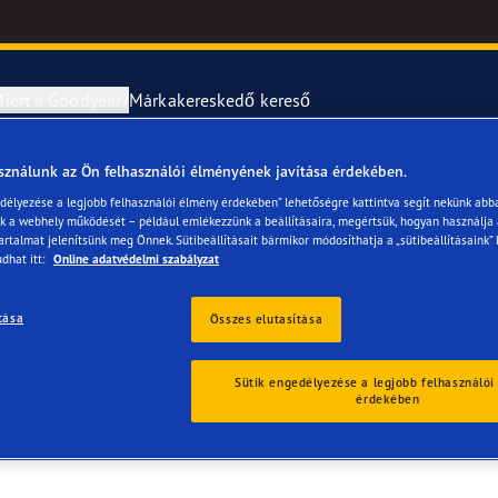
iért a Goodyear?
Márkakereskedő kereső
sználunk az Ön felhasználói élményének javítása érdekében.
abroncsok szerelése és cseréje
year RACING
UltraGrip Per
edélyezése a legjobb felhasználói élmény érdekében” lehetőségre kattintva segít nekünk abb
ük a webhely működését – például emlékezzünk a beállításaira, megértsük, hogyan használja
artalmat jelenítsünk meg Önnek. Sütibeállításait bármikor módosíthatja a „sütibeállításaink” 
erék-tudnivalók
ncstípusok
dhat itt:
Online adatvédelmi szabályzat
e F1 SuperSport
tása
Összes elutasítása
ientgrip Performance 2
Sütik engedélyezése a legjobb felhasználói
érdekében
e F1 Asymmetric 6