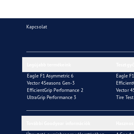
Gumiabroncsok karbantartása
Goodyear Blimp
Vect
Kapcsolat
Legújabb termékeink
Tesztgy
Eagle F1 Asymmetric 6
Eagle F1
Vector 4Seasons Gen-3
Efficien
EfficientGrip Performance 2
Vector 
UltraGrip Performance 3
Tire Tes
További Goodyear információk
Hasznos