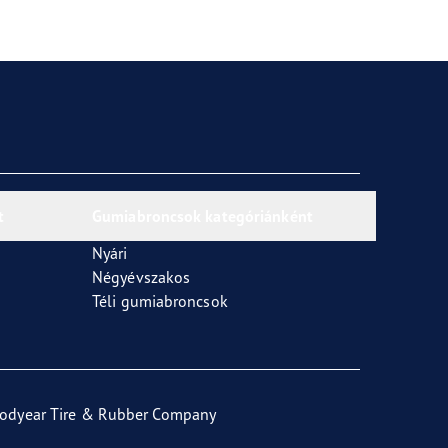
t
Gumiabroncsok kategóriánként
Nyári
Négyévszakos
Téli gumiabroncsok
odyear Tire & Rubber Company