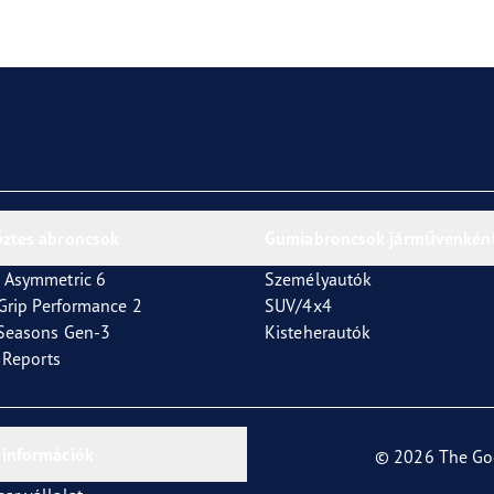
or 4Seasons GEN-3
őztes abroncsok
Gumiabroncsok járművenkén
 Asymmetric 6
Személyautók
tGrip Performance 2
SUV/4x4
4Seasons Gen-3
Kisteherautók
t Reports
 információk
© 2026 The Go