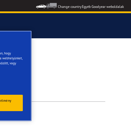
Change country
Egyéb Goodyear weboldalak
formance 3
an, hogy
 a webhelyünket,
között, vagy
 élmény