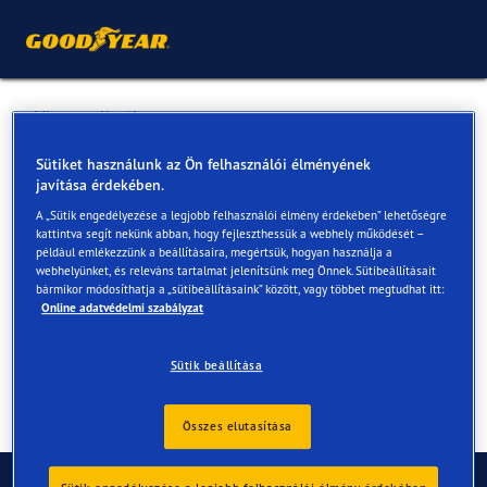
Vissza a listához
Békési-Fót Kft.
Sütiket használunk az Ön felhasználói élményének
javítása érdekében.
A „Sütik engedélyezése a legjobb felhasználói élmény érdekében” lehetőségre
Online és az üzletekben elérhető szolgáltatások
kattintva segít nekünk abban, hogy fejleszthessük a webhely működését –
például emlékezzünk a beállításaira, megértsük, hogyan használja a
webhelyünket, és releváns tartalmat jelenítsünk meg Önnek. Sütibeállításait
bármikor módosíthatja a „sütibeállításaink” között, vagy többet megtudhat itt:
Elérhetőségek
Szolgáltatások
Online adatvédelmi szabályzat
Sütik beállítása
Összes elutasítása
Kapcsolat