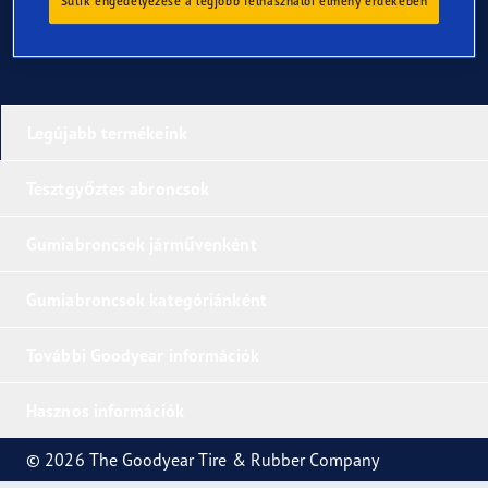
Sütik engedélyezése a legjobb felhasználói élmény érdekében
Legújabb termékeink
Tesztgyőztes abroncsok
Gumiabroncsok járművenként
Gumiabroncsok kategóriánként
További Goodyear információk
Hasznos információk
© 2026 The Goodyear Tire & Rubber Company