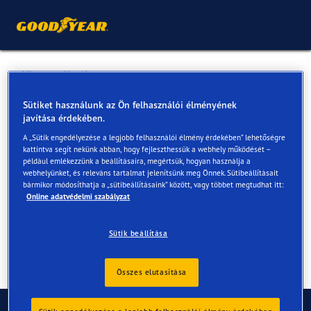
Vissza a listához
Eszteregnye mérnökség apm
Sütiket használunk az Ön felhasználói élményének
javítása érdekében.
A „Sütik engedélyezése a legjobb felhasználói élmény érdekében” lehetőségre
Online és az üzletekben elérhető szolgáltatások
kattintva segít nekünk abban, hogy fejleszthessük a webhely működését –
például emlékezzünk a beállításaira, megértsük, hogyan használja a
webhelyünket, és releváns tartalmat jelenítsünk meg Önnek. Sütibeállításait
bármikor módosíthatja a „sütibeállításaink” között, vagy többet megtudhat itt:
Elérhetőségek
Szolgáltatások
Online adatvédelmi szabályzat
Sütik beállítása
Összes elutasítása
Kapcsolat