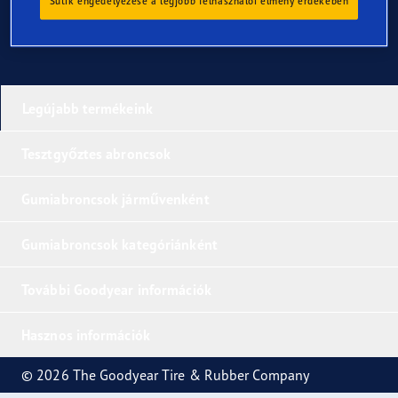
Sütik engedélyezése a legjobb felhasználói élmény érdekében
Legújabb termékeink
Tesztgyőztes abroncsok
Gumiabroncsok járművenként
Gumiabroncsok kategóriánként
További Goodyear információk
Hasznos információk
© 2026 The Goodyear Tire & Rubber Company