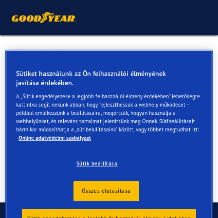
Vissza a listához
QUANTUM KFT.
Sütiket használunk az Ön felhasználói élményének
javítása érdekében.
A „Sütik engedélyezése a legjobb felhasználói élmény érdekében” lehetőségre
Online és az üzletekben elérhető szolgáltatások
kattintva segít nekünk abban, hogy fejleszthessük a webhely működését –
például emlékezzünk a beállításaira, megértsük, hogyan használja a
webhelyünket, és releváns tartalmat jelenítsünk meg Önnek. Sütibeállításait
bármikor módosíthatja a „sütibeállításaink” között, vagy többet megtudhat itt:
Elérhetőségek
Szolgáltatások
Online adatvédelmi szabályzat
Sütik beállítása
Összes elutasítása
Kapcsolat