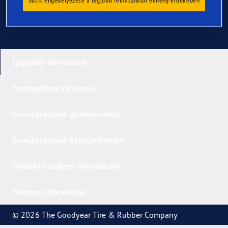
Sütik engedélyezése a legjobb felhasználói élmény érdekében
Legújabb termékeink
Tesztgyőztes abroncsok
Gumiabroncsok járművenként
Gumiabroncsok kategóriánként
További Goodyear információk
Hasznos információk
© 2026 The Goodyear Tire & Rubber Company