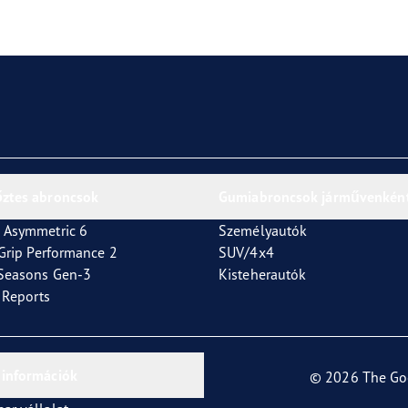
or 4Seasons GEN-3
őztes abroncsok
Gumiabroncsok járművenkén
 Asymmetric 6
Személyautók
tGrip Performance 2
SUV/4x4
4Seasons Gen-3
Kisteherautók
t Reports
 információk
© 2026 The Go