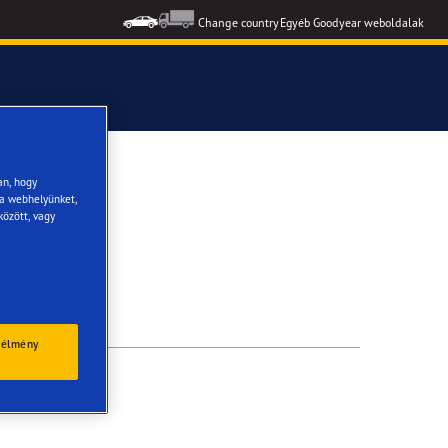
Change country
Egyéb Goodyear weboldalak
formance 3
an, hogy
 a webhelyünket,
között, vagy
 élmény