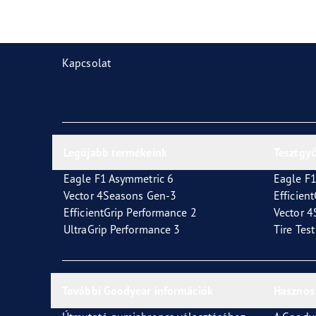
Gumiabroncsok karbantartása
Goodyear Blimp
Vect
Kapcsolat
Legújabb termékeink
Tesztgy
Eagle F1 Asymmetric 6
Eagle F1
Vector 4Seasons Gen-3
Efficien
EfficientGrip Performance 2
Vector 
UltraGrip Performance 3
Tire Tes
További Goodyear információk
Hasznos