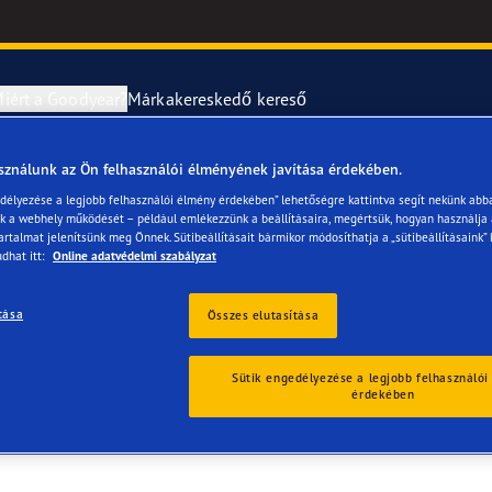
iért a Goodyear?
Márkakereskedő kereső
sználunk az Ön felhasználói élményének javítása érdekében.
abroncsok szerelése és cseréje
year RACING
UltraGrip Per
edélyezése a legjobb felhasználói élmény érdekében” lehetőségre kattintva segít nekünk abb
ük a webhely működését – például emlékezzünk a beállításaira, megértsük, hogyan használja
artalmat jelenítsünk meg Önnek. Sütibeállításait bármikor módosíthatja a „sütibeállításaink” 
erék-tudnivalók
ncstípusok
dhat itt:
Online adatvédelmi szabályzat
e F1 SuperSport
tása
Összes elutasítása
ientgrip Performance 2
Sütik engedélyezése a legjobb felhasználói
érdekében
e F1 Asymmetric 6