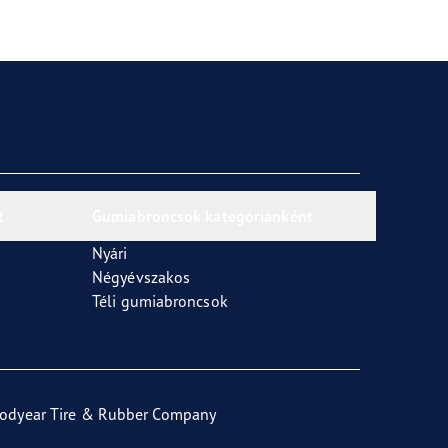
t
Gumiabroncsok kategóriánként
Nyári
Négyévszakos
Téli gumiabroncsok
odyear Tire & Rubber Company