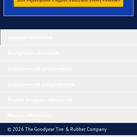
Sütik engedélyezése a legjobb felhasználói élmény érdekében
Legújabb termékeink
Tesztgyőztes abroncsok
Gumiabroncsok járművenként
Gumiabroncsok kategóriánként
További Goodyear információk
Hasznos információk
© 2026 The Goodyear Tire & Rubber Company