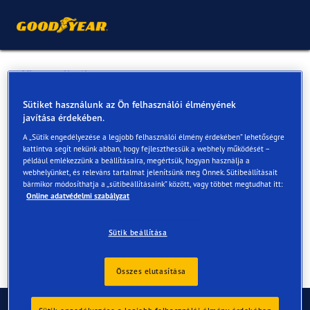
Vissza a listához
U.S. Formula Szerviz Kft.
Sütiket használunk az Ön felhasználói élményének
javítása érdekében.
A „Sütik engedélyezése a legjobb felhasználói élmény érdekében” lehetőségre
Online és az üzletekben elérhető szolgáltatások
kattintva segít nekünk abban, hogy fejleszthessük a webhely működését –
például emlékezzünk a beállításaira, megértsük, hogyan használja a
webhelyünket, és releváns tartalmat jelenítsünk meg Önnek. Sütibeállításait
bármikor módosíthatja a „sütibeállításaink” között, vagy többet megtudhat itt:
Elérhetőségek
Szolgáltatások
Online adatvédelmi szabályzat
Sütik beállítása
Összes elutasítása
Kapcsolat