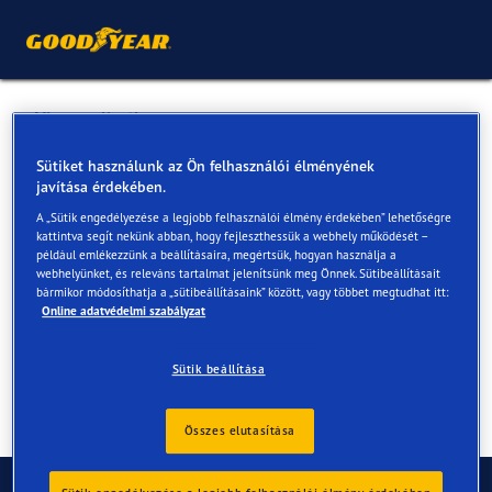
Vissza a listához
Takober Kft.
Sütiket használunk az Ön felhasználói élményének
javítása érdekében.
A „Sütik engedélyezése a legjobb felhasználói élmény érdekében” lehetőségre
Online és az üzletekben elérhető szolgáltatások
kattintva segít nekünk abban, hogy fejleszthessük a webhely működését –
például emlékezzünk a beállításaira, megértsük, hogyan használja a
webhelyünket, és releváns tartalmat jelenítsünk meg Önnek. Sütibeállításait
bármikor módosíthatja a „sütibeállításaink” között, vagy többet megtudhat itt:
Elérhetőségek
Szolgáltatások
Online adatvédelmi szabályzat
Sütik beállítása
Összes elutasítása
Kapcsolat