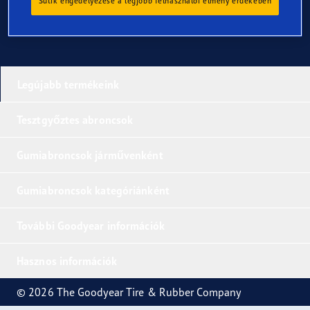
Sütik engedélyezése a legjobb felhasználói élmény érdekében
Legújabb termékeink
Tesztgyőztes abroncsok
Gumiabroncsok járművenként
Gumiabroncsok kategóriánként
További Goodyear információk
Hasznos információk
© 2026 The Goodyear Tire & Rubber Company