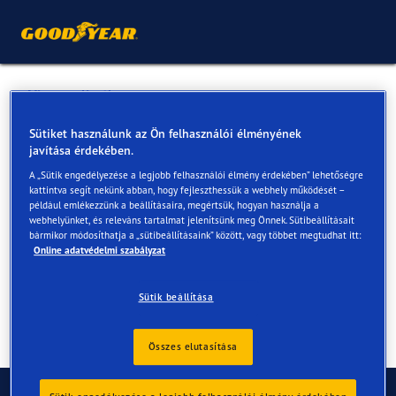
Vissza a listához
STRAUSZ KFT
Sütiket használunk az Ön felhasználói élményének
javítása érdekében.
A „Sütik engedélyezése a legjobb felhasználói élmény érdekében” lehetőségre
Online és az üzletekben elérhető szolgáltatások
kattintva segít nekünk abban, hogy fejleszthessük a webhely működését –
például emlékezzünk a beállításaira, megértsük, hogyan használja a
webhelyünket, és releváns tartalmat jelenítsünk meg Önnek. Sütibeállításait
bármikor módosíthatja a „sütibeállításaink” között, vagy többet megtudhat itt:
Elérhetőségek
Szolgáltatások
Online adatvédelmi szabályzat
Sütik beállítása
Összes elutasítása
Kapcsolat