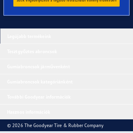
Sütik engedélyezése a legjobb felhasználói élmény érdekében
Legújabb termékeink
Tesztgyőztes abroncsok
Gumiabroncsok járművenként
Gumiabroncsok kategóriánként
További Goodyear információk
Hasznos információk
© 2026 The Goodyear Tire & Rubber Company