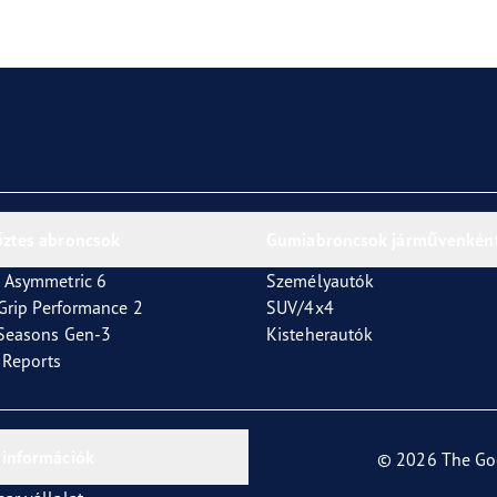
or 4Seasons GEN-3
őztes abroncsok
Gumiabroncsok járművenkén
 Asymmetric 6
Személyautók
tGrip Performance 2
SUV/4x4
4Seasons Gen-3
Kisteherautók
t Reports
 információk
© 2026 The Go