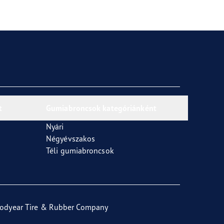
t
Gumiabroncsok kategóriánként
Nyári
Négyévszakos
Téli gumiabroncsok
odyear Tire & Rubber Company