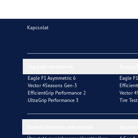
Gumiabroncsok karbantartása
Goodyear Blimp
Vect
Kapcsolat
Legújabb termékeink
Tesztgy
Eagle F1 Asymmetric 6
Eagle F1
Vector 4Seasons Gen-3
Efficien
EfficientGrip Performance 2
Vector 
UltraGrip Performance 3
Tire Tes
További Goodyear információk
Hasznos