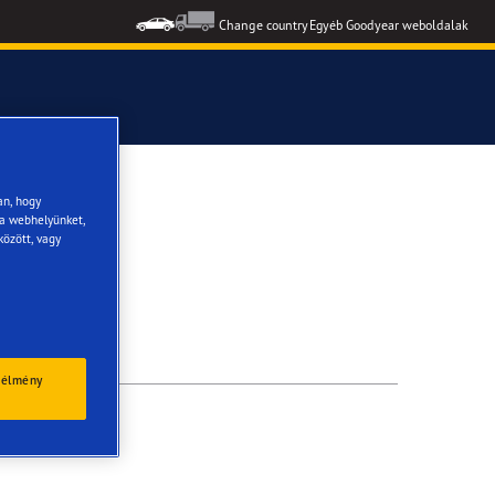
Change country
Egyéb Goodyear weboldalak
formance 3
an, hogy
 a webhelyünket,
között, vagy
 élmény