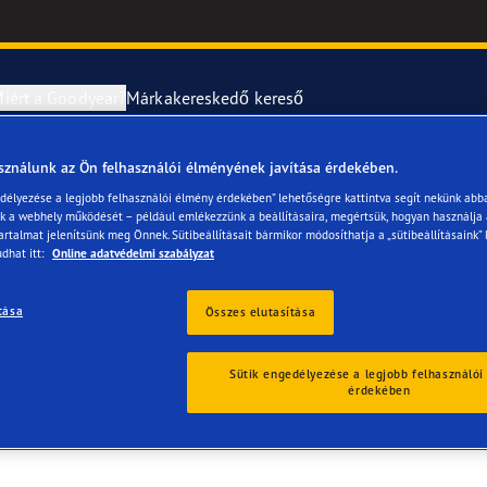
iért a Goodyear?
Márkakereskedő kereső
sználunk az Ön felhasználói élményének javítása érdekében.
abroncsok szerelése és cseréje
year RACING
UltraGrip Per
edélyezése a legjobb felhasználói élmény érdekében” lehetőségre kattintva segít nekünk abb
ük a webhely működését – például emlékezzünk a beállításaira, megértsük, hogyan használja
TÓ ÉS GUMISZERVIZ
artalmat jelenítsünk meg Önnek. Sütibeállításait bármikor módosíthatja a „sütibeállításaink” 
erék-tudnivalók
ncstípusok
dhat itt:
Online adatvédelmi szabályzat
e F1 SuperSport
tása
Összes elutasítása
ientgrip Performance 2
Sütik engedélyezése a legjobb felhasználói
érdekében
e F1 Asymmetric 6