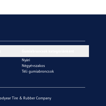
t
Gumiabroncsok kategóriánként
Nyári
Négyévszakos
Téli gumiabroncsok
odyear Tire & Rubber Company