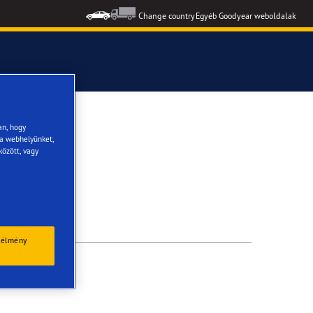
Change country
Egyéb Goodyear weboldalak
formance 3
an, hogy
 a webhelyünket,
között, vagy
 élmény