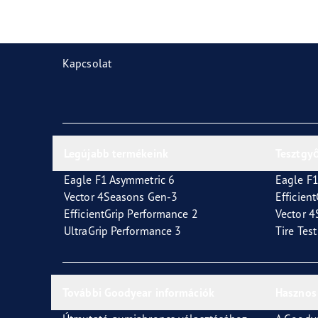
Gumiabroncsok karbantartása
Goodyear Blimp
Vect
Kapcsolat
Legújabb termékeink
Tesztgy
Eagle F1 Asymmetric 6
Eagle F1
Vector 4Seasons Gen-3
Efficien
EfficientGrip Performance 2
Vector 
UltraGrip Performance 3
Tire Tes
További Goodyear információk
Hasznos