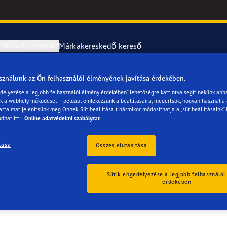
iért a Goodyear?
Márkakereskedő kereső
sználunk az Ön felhasználói élményének javítása érdekében.
abroncsok szerelése és cseréje
year RACING
UltraGrip Per
edélyezése a legjobb felhasználói élmény érdekében” lehetőségre kattintva segít nekünk abb
ük a webhely működését – például emlékezzünk a beállításaira, megértsük, hogyan használja
ARY KFT.
artalmat jelenítsünk meg Önnek. Sütibeállításait bármikor módosíthatja a „sütibeállításaink” 
erék-tudnivalók
ncstípusok
dhat itt:
Online adatvédelmi szabályzat
e F1 SuperSport
tása
Összes elutasítása
ientgrip Performance 2
Sütik engedélyezése a legjobb felhasználói
érdekében
e F1 Asymmetric 6