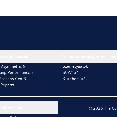
or 4Seasons GEN-3
őztes abroncsok
Gumiabroncsok járművenkén
 Asymmetric 6
Személyautók
tGrip Performance 2
SUV/4x4
4Seasons Gen-3
Kisteherautók
t Reports
 információk
© 2026 The Go