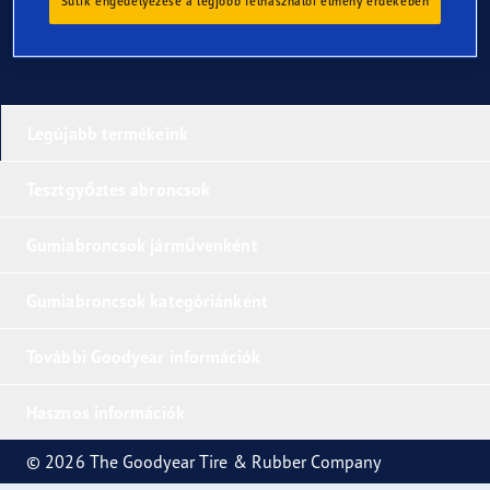
Sütik engedélyezése a legjobb felhasználói élmény érdekében
Legújabb termékeink
Tesztgyőztes abroncsok
Gumiabroncsok járművenként
Gumiabroncsok kategóriánként
További Goodyear információk
Hasznos információk
© 2026 The Goodyear Tire & Rubber Company