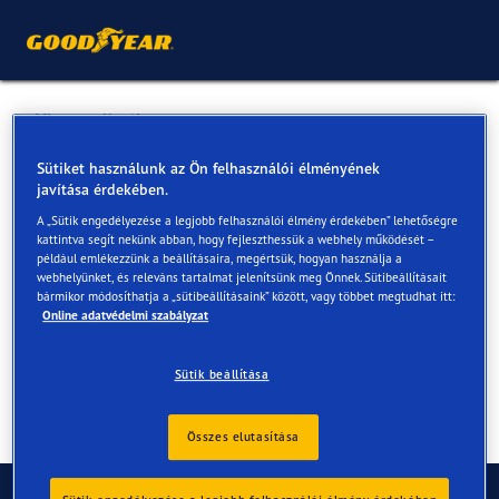
Vissza a listához
GOODGUMI Kft.
Sütiket használunk az Ön felhasználói élményének
javítása érdekében.
A „Sütik engedélyezése a legjobb felhasználói élmény érdekében” lehetőségre
Online és az üzletekben elérhető szolgáltatások
kattintva segít nekünk abban, hogy fejleszthessük a webhely működését –
például emlékezzünk a beállításaira, megértsük, hogyan használja a
webhelyünket, és releváns tartalmat jelenítsünk meg Önnek. Sütibeállításait
bármikor módosíthatja a „sütibeállításaink” között, vagy többet megtudhat itt:
Elérhetőségek
Szolgáltatások
Online adatvédelmi szabályzat
Sütik beállítása
Összes elutasítása
Kapcsolat