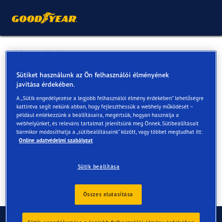
Vissza a listához
Gablini Kft. - M3
Sütiket használunk az Ön felhasználói élményének
javítása érdekében.
A „Sütik engedélyezése a legjobb felhasználói élmény érdekében” lehetőségre
Online és az üzletekben elérhető szolgáltatások
kattintva segít nekünk abban, hogy fejleszthessük a webhely működését –
például emlékezzünk a beállításaira, megértsük, hogyan használja a
webhelyünket, és releváns tartalmat jelenítsünk meg Önnek. Sütibeállításait
bármikor módosíthatja a „sütibeállításaink” között, vagy többet megtudhat itt:
Elérhetőségek
Szolgáltatások
Online adatvédelmi szabályzat
Sütik beállítása
Összes elutasítása
Kapcsolat