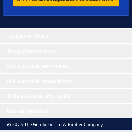
Sütik engedélyezése a legjobb felhasználói élmény érdekében
Legújabb termékeink
Tesztgyőztes abroncsok
Gumiabroncsok járművenként
Gumiabroncsok kategóriánként
További Goodyear információk
Hasznos információk
© 2026 The Goodyear Tire & Rubber Company