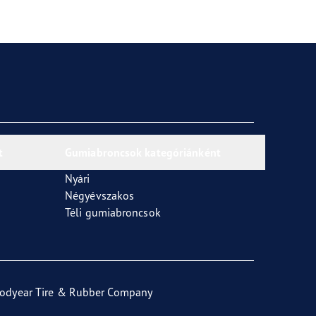
t
Gumiabroncsok kategóriánként
Nyári
Négyévszakos
Téli gumiabroncsok
odyear Tire & Rubber Company