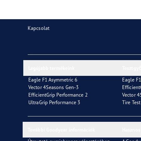
Gumiabroncsok karbantartása
Goodyear Blimp
Vect
Kapcsolat
Legújabb termékeink
Tesztgy
Eagle F1 Asymmetric 6
Eagle F1
Vector 4Seasons Gen-3
Efficien
EfficientGrip Performance 2
Vector 
UltraGrip Performance 3
Tire Tes
További Goodyear információk
Hasznos