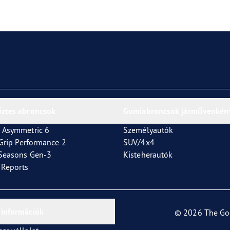
or 4Seasons GEN-3
őztes abroncsok
Gumiabroncsok járművenkén
 Asymmetric 6
Személyautók
tGrip Performance 2
SUV/4x4
4Seasons Gen-3
Kisteherautók
t Reports
 információk
© 2026 The Go