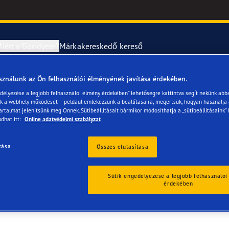
iért a Goodyear?
Márkakereskedő kereső
sználunk az Ön felhasználói élményének javítása érdekében.
abroncsok szerelése és cseréje
year RACING
UltraGrip Per
edélyezése a legjobb felhasználói élmény érdekében” lehetőségre kattintva segít nekünk abb
ük a webhely működését – például emlékezzünk a beállításaira, megértsük, hogyan használja
ve Hungary Kft
artalmat jelenítsünk meg Önnek. Sütibeállításait bármikor módosíthatja a „sütibeállításaink” 
erék-tudnivalók
ncstípusok
dhat itt:
Online adatvédelmi szabályzat
e F1 SuperSport
tása
Összes elutasítása
ientgrip Performance 2
Sütik engedélyezése a legjobb felhasználói
érdekében
e F1 Asymmetric 6