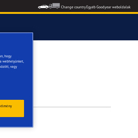
Change country
Egyéb Goodyear weboldalak
formance 3
an, hogy
 a webhelyünket,
között, vagy
 élmény