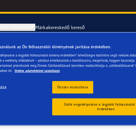
iért a Goodyear?
Márkakereskedő kereső
sználunk az Ön felhasználói élményének javítása érdekében.
abroncsok szerelése és cseréje
year RACING
UltraGrip Per
edélyezése a legjobb felhasználói élmény érdekében” lehetőségre kattintva segít nekünk abb
ük a webhely működését – például emlékezzünk a beállításaira, megértsük, hogyan használja
artalmat jelenítsünk meg Önnek. Sütibeállításait bármikor módosíthatja a „sütibeállításaink” 
erék-tudnivalók
ncstípusok
dhat itt:
Online adatvédelmi szabályzat
e F1 SuperSport
tása
Összes elutasítása
ientgrip Performance 2
Sütik engedélyezése a legjobb felhasználói
érdekében
e F1 Asymmetric 6