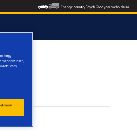
Change country
Egyéb Goodyear weboldalak
formance 3
an, hogy
 a webhelyünket,
között, vagy
 élmény