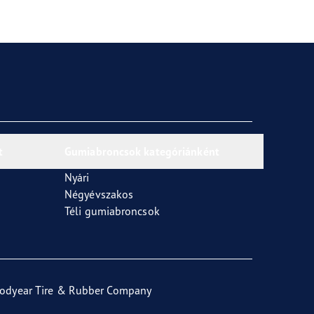
t
Gumiabroncsok kategóriánként
Nyári
Négyévszakos
Téli gumiabroncsok
odyear Tire & Rubber Company