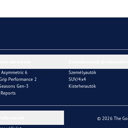
or 4Seasons GEN-3
őztes abroncsok
Gumiabroncsok járművenkén
 Asymmetric 6
Személyautók
tGrip Performance 2
SUV/4x4
4Seasons Gen-3
Kisteherautók
t Reports
 információk
© 2026 The Go