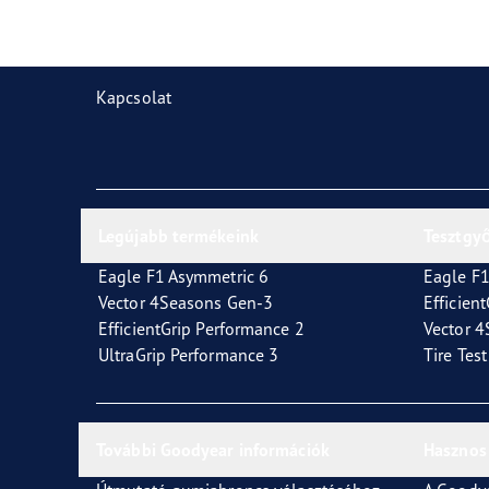
Gumiabroncsok karbantartása
Goodyear Blimp
Vect
Kapcsolat
Legújabb termékeink
Tesztgy
Eagle F1 Asymmetric 6
Eagle F1
Vector 4Seasons Gen-3
Efficien
EfficientGrip Performance 2
Vector 
UltraGrip Performance 3
Tire Tes
További Goodyear információk
Hasznos