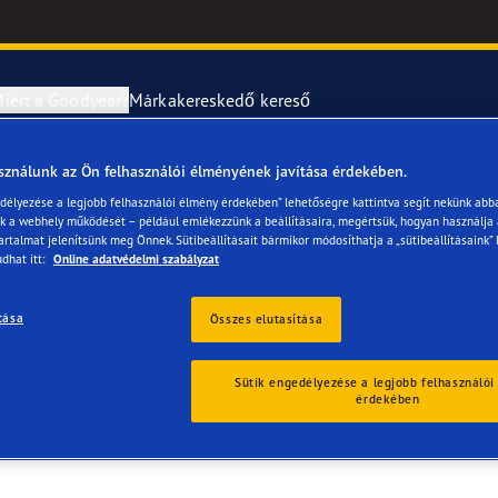
iért a Goodyear?
Márkakereskedő kereső
sználunk az Ön felhasználói élményének javítása érdekében.
abroncsok szerelése és cseréje
year RACING
UltraGrip Per
edélyezése a legjobb felhasználói élmény érdekében” lehetőségre kattintva segít nekünk abb
ük a webhely működését – például emlékezzünk a beállításaira, megértsük, hogyan használja
artalmat jelenítsünk meg Önnek. Sütibeállításait bármikor módosíthatja a „sütibeállításaink” 
erék-tudnivalók
ncstípusok
dhat itt:
Online adatvédelmi szabályzat
e F1 SuperSport
tása
Összes elutasítása
ientgrip Performance 2
Sütik engedélyezése a legjobb felhasználói
érdekében
e F1 Asymmetric 6