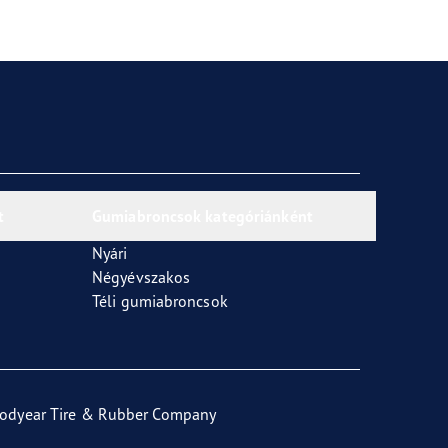
t
Gumiabroncsok kategóriánként
Nyári
Négyévszakos
Téli gumiabroncsok
odyear Tire & Rubber Company