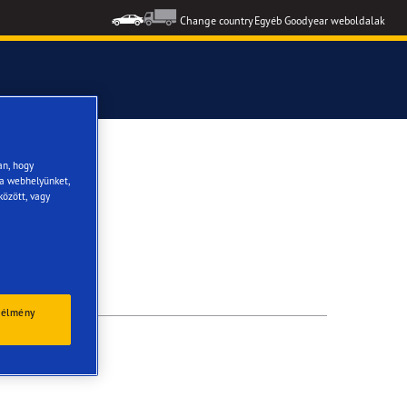
Change country
Egyéb Goodyear weboldalak
formance 3
an, hogy
 a webhelyünket,
között, vagy
 élmény