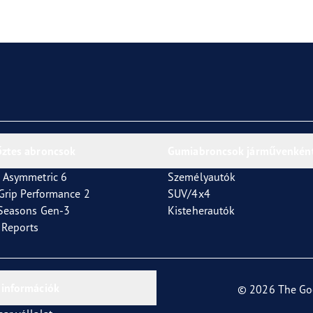
or 4Seasons GEN-3
őztes abroncsok
Gumiabroncsok járművenkén
 Asymmetric 6
Személyautók
tGrip Performance 2
SUV/4x4
4Seasons Gen-3
Kisteherautók
t Reports
 információk
© 2026 The Go