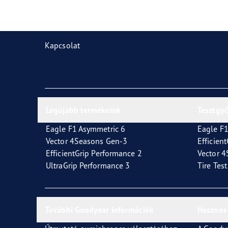
Gumiabroncsok karbantartása
Goodyear Blimp
Vect
Kapcsolat
Legújabb termékeink
Tesztgy
Eagle F1 Asymmetric 6
Eagle F1
Vector 4Seasons Gen-3
Efficien
EfficientGrip Performance 2
Vector 
UltraGrip Performance 3
Tire Tes
További Goodyear információk
Hasznos