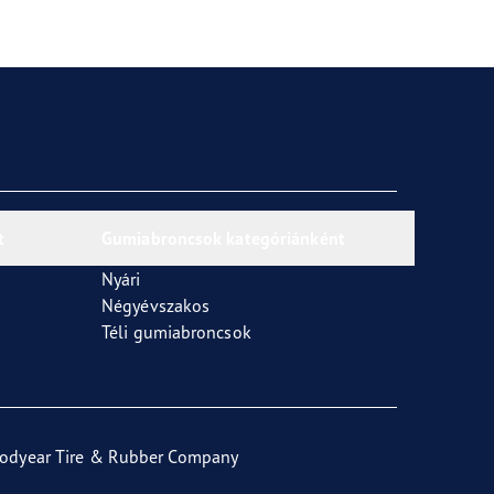
t
Gumiabroncsok kategóriánként
Nyári
Négyévszakos
Téli gumiabroncsok
odyear Tire & Rubber Company