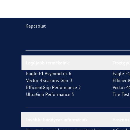
Gumiabroncsok karbantartása
Goodyear Blimp
Vect
Kapcsolat
Legújabb termékeink
Tesztgy
Eagle F1 Asymmetric 6
Eagle F1
Vector 4Seasons Gen-3
Efficien
EfficientGrip Performance 2
Vector 
UltraGrip Performance 3
Tire Tes
További Goodyear információk
Hasznos