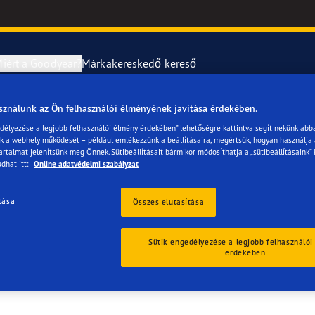
iért a Goodyear?
Márkakereskedő kereső
sználunk az Ön felhasználói élményének javítása érdekében.
abroncsok szerelése és cseréje
year RACING
UltraGrip Per
edélyezése a legjobb felhasználói élmény érdekében” lehetőségre kattintva segít nekünk abb
ük a webhely működését – például emlékezzünk a beállításaira, megértsük, hogyan használja
artalmat jelenítsünk meg Önnek. Sütibeállításait bármikor módosíthatja a „sütibeállításaink” 
erék-tudnivalók
ncstípusok
dhat itt:
Online adatvédelmi szabályzat
e F1 SuperSport
tása
Összes elutasítása
ientgrip Performance 2
Sütik engedélyezése a legjobb felhasználói
érdekében
e F1 Asymmetric 6