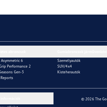
or 4Seasons GEN-3
őztes abroncsok
Gumiabroncsok járművenkén
 Asymmetric 6
Személyautók
tGrip Performance 2
SUV/4x4
4Seasons Gen-3
Kisteherautók
t Reports
 információk
© 2026 The Go