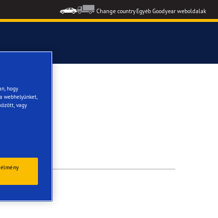
Change country
Egyéb Goodyear weboldalak
formance 3
an, hogy
 a webhelyünket,
között, vagy
 élmény