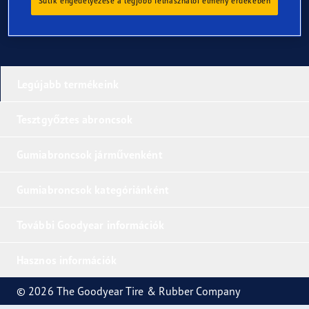
Sütik engedélyezése a legjobb felhasználói élmény érdekében
Legújabb termékeink
Tesztgyőztes abroncsok
Gumiabroncsok járművenként
Gumiabroncsok kategóriánként
További Goodyear információk
Hasznos információk
© 2026 The Goodyear Tire & Rubber Company