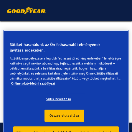
Vissza a listához
MIKROSPORT Kft.
Sütiket használunk az Ön felhasználói élményének
javítása érdekében.
A „Sütik engedélyezése a legjobb felhasználói élmény érdekében” lehetőségre
Online és az üzletekben elérhető szolgáltatások
kattintva segít nekünk abban, hogy fejleszthessük a webhely működését –
például emlékezzünk a beállításaira, megértsük, hogyan használja a
webhelyünket, és releváns tartalmat jelenítsünk meg Önnek. Sütibeállításait
bármikor módosíthatja a „sütibeállításaink” között, vagy többet megtudhat itt:
Elérhetőségek
Szolgáltatások
Online adatvédelmi szabályzat
Sütik beállítása
Összes elutasítása
Kapcsolat