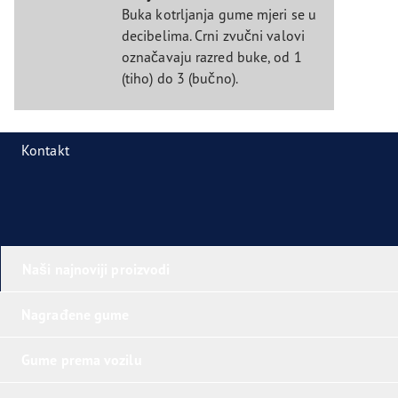
Buka kotrljanja gume mjeri se u
decibelima. Crni zvučni valovi
označavaju razred buke, od 1
(tiho) do 3 (bučno).
Kontakt
Naši najnoviji proizvodi
Nagrađene gume
Gume prema vozilu