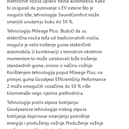
električnih vozila upravo tišina automobila. Kako
bi osigurali da putovanje s EV ostane što je
moguće tiše, tehnologija SoundComfort može
smanjiti unutarnju buku do 50 %.
Tehnologiju Mileage Plus: Budući da su
električna vozila teža od tradicionalnih vozila,
moguće je veće trošenje guma električnih
automobila. U kombinaciji s trenutnim okretnim
momentom to može uzrokovati brže trošenje
standardnih guma, ovisno o načinu vožnje.
Korištenjem tehnologija poput Mileage Plus, na
primjer, guma Goodyear EfficientGrip Performance
2 može omogućiti vozačima do 50 % više
kilometraže nego njezina prethodnica.
Tehnologije protiv otpora kotrljanja:
Goodyearove tehnologije niskog otpora
kotrljanja doprinose smanjenju potrošnje
energije i produženju vožnje. Produženje vožnje