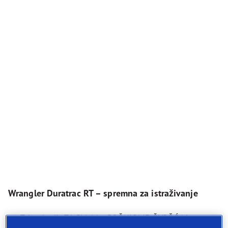
Wrangler Duratrac RT – spremna za istraživanje
Tehnologija Tri-Shield – BOČNICA JE ČVRŠĆA I