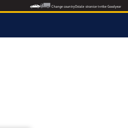
Change country
Ostale stranice tvrtke Goodyear