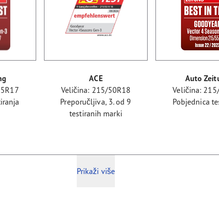
ng
ACE
Auto Zeit
/55R17
Veličina: 215/50R18
Veličina: 21
iranja
Preporučljiva, 3. od 9
Pobjednica te
testiranih marki
Prikaži više