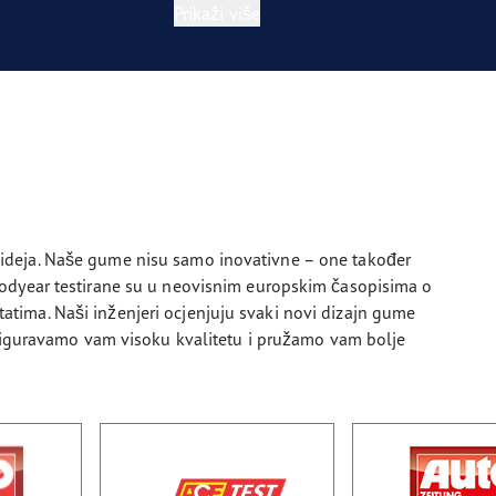
Prikaži više
ideja. Naše gume nisu samo inovativne – one također
oodyear testirane su u neovisnim europskim časopisima o
ima. Naši inženjeri ocjenjuju svaki novi dizajn gume
osiguravamo vam visoku kvalitetu i pružamo vam bolje