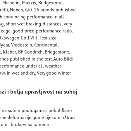
 Michelin, Maxxis, Bridgestone,
relli, Nexen, Giti. 16 brands published
ith convincing performance in all
g, short wet braking distances, very
eage, good price-performance ratio.
lkswagen Golf VIII. Test size:
ear, Vredestein, Continental,
, Kleber, BF Goodrich, Bridgestone,
nds published in the test. Auto Bild:
 performance under all weather
w, in wet and dry. Very good winter
i i bolja upravljivost na suhoj
ja na suhim podlogama i poboljšano
jene deformacije gume tijekom oštrog
kruni i blokovima ramena