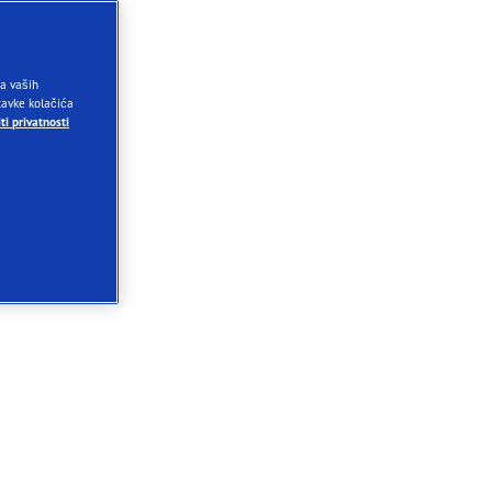
ja vaših
stavke kolačića
ti privatnosti