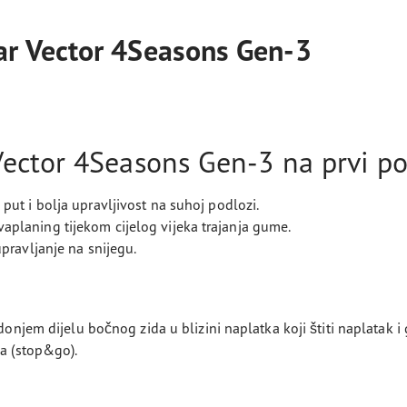
r Vector 4Seasons Gen-3
ector 4Seasons Gen-3 na prvi po
put i bolja upravljivost na suhoj podlozi.
planing tijekom cijelog vijeka trajanja gume.
pravljanje na snijegu.
 donjem dijelu bočnog zida u blizini naplatka koji štiti naplatak
ma (stop&go).