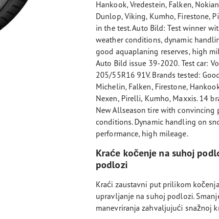
Hankook, Vredestein, Falken, Nokian,
Dunlop, Viking, Kumho, Firestone, Pi
in the test. Auto Bild: Test winner w
weather conditions, dynamic handlin
good aquaplaning reserves, high mil
Auto Bild issue 39-2020. Test car: Vo
205/55R16 91V. Brands tested: Goody
Michelin, Falken, Firestone, Hankook
Nexen, Pirelli, Kumho, Maxxis. 14 bra
New Allseason tire with convincing
conditions. Dynamic handling on sno
performance, high mileage.
Kraće kočenje na suhoj podloz
podlozi
Kraći zaustavni put prilikom kočen
upravljanje na suhoj podlozi. Sman
manevriranja zahvaljujući snažnoj 