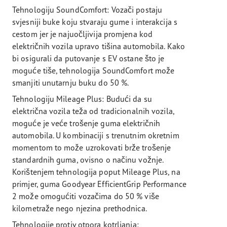
Tehnologiju SoundComfort: Vozači postaju
svjesniji buke koju stvaraju gume i interakcija s
cestom jer je najuočljivija promjena kod
električnih vozila upravo tišina automobila. Kako
bi osigurali da putovanje s EV ostane što je
moguće tiše, tehnologija SoundComfort može
smanjiti unutarnju buku do 50 %.
Tehnologiju Mileage Plus: Budući da su
električna vozila teža od tradicionalnih vozila,
moguće je veće trošenje guma električnih
automobila. U kombinaciji s trenutnim okretnim
momentom to može uzrokovati brže trošenje
standardnih guma, ovisno o načinu vožnje.
Korištenjem tehnologija poput Mileage Plus, na
primjer, guma Goodyear EfficientGrip Performance
2 može omogućiti vozačima do 50 % više
kilometraže nego njezina prethodnica.
Tehnologije protiv otpora kotrljanja: