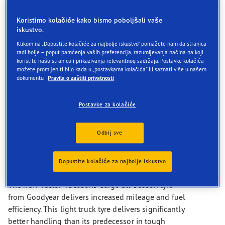
Povećana kilometraža za niže troškove vlasništva
Manja otpornost za kotrljanje radi uštede goriva
Koristimo kolačiće kako bismo poboljšali vaše
iskustvo.
EV-Ready
Klikom na „Dopustite kolačiće za najbolje iskustvo” pomažete nam da stranica
radi bolje – poput pamćenja vaših preferencija, razumijevanja načina na koji
Prianjanje na snijegu
koristite našu stranicu i prikazivanja relevantnog sadržaja. Postavke kolačića
možete promijeniti bilo kada u „postavkama kolačića” ili saznati više u našem
dokumentu
Pravila o zaštiti privatnosti
Postavke za kolačiće
Opis
Odbij sve
Smanjeni troškovi vlasništva
tijekom cijele godine
Dopustite kolačiće za najbolje iskustvo
The new Vector 4Seasons Cargo all-season tyre
from Goodyear delivers increased mileage and fuel
efficiency. This light truck tyre delivers significantly
better handling than its predecessor in tough