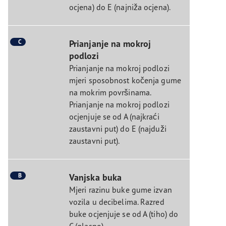
ocjena) do E (najniža ocjena).
C
Prianjanje na mokroj
podlozi
Prianjanje na mokroj podlozi
mjeri sposobnost kočenja gume
na mokrim površinama.
Prianjanje na mokroj podlozi
ocjenjuje se od A (najkraći
zaustavni put) do E (najduži
zaustavni put).
B
Vanjska buka
Mjeri razinu buke gume izvan
vozila u decibelima. Razred
buke ocjenjuje se od A (tiho) do
C (glasno).