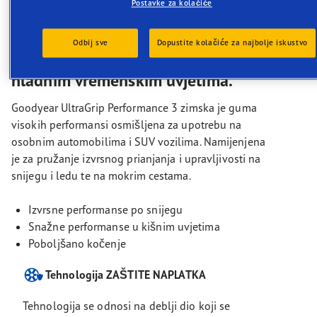
su zimske performanse prioritet i
Postavke za kolačiće
kojima su potrebne gume koje
mogu osigurati pouzdano
Odbij sve
Dopustite kolačiće za najbolje iskustvo
upravljanje i prianjanje u različitim
hladnim vremenskim uvjetima.
Goodyear UltraGrip Performance 3 zimska je guma
visokih performansi osmišljena za upotrebu na
osobnim automobilima i SUV vozilima. Namijenjena
je za pružanje izvrsnog prianjanja i upravljivosti na
snijegu i ledu te na mokrim cestama.
Izvrsne performanse po snijegu
Snažne performanse u kišnim uvjetima
Poboljšano kočenje
Tehnologija ZAŠTITE NAPLATKA
Tehnologija se odnosi na deblji dio koji se