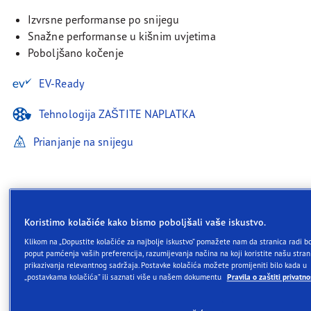
Izvrsne performanse po snijegu
Snažne performanse u kišnim uvjetima
Poboljšano kočenje
EV-Ready
Tehnologija ZAŠTITE NAPLATKA
Prianjanje na snijegu
Opis
Koristimo kolačiće kako bismo poboljšali vaše iskustvo.
Klikom na „Dopustite kolačiće za najbolje iskustvo” pomažete nam da stranica radi bo
poput pamćenja vaših preferencija, razumijevanja načina na koji koristite našu strani
prikazivanja relevantnog sadržaja. Postavke kolačića možete promijeniti bilo kada u
Goodyear UltraGrip Performance 3
„postavkama kolačića” ili saznati više u našem dokumentu
Pravila o zaštiti privatno
odličan je izbor za vozače kojima