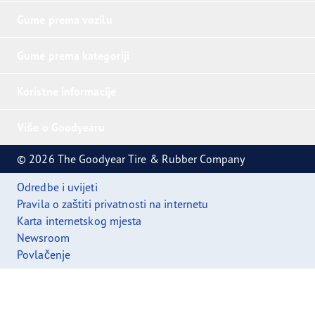
Gume prema vozilu
Gume prema kategoriji
Koristne informacije
Više o Goodyearu
© 2026 The Goodyear Tire & Rubber Company
Odredbe i uvijeti
Pravila o zaštiti privatnosti na internetu
Karta internetskog mjesta
Newsroom
Povlačenje