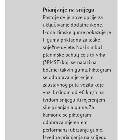
Prianjanje na snijegu
Postoje dvije nove opcije za
uključivanje dodatne ikone.
Ikona zimske gume pokazuje je
li guma prikladna za teške
snježne uvjete. Nosi simbol
planinske pahuljice s tri vrha
(3PMSF) koji se nalazi na
bočnici takvih guma. Piktogram
se odobrava mjerenjem
zaustavnog puta vozila koje
vozi brzinom od 40 km/h na
tvrdom snijegu ili mjerenjem
sile prianjanja gume. Za
kamione se piktogram
odobrava mjerenjem
performansi ubrzanja gume.
Izvedba prianjanja na snijegu