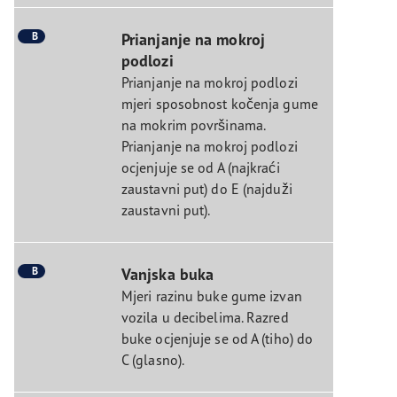
B
Prianjanje na mokroj
podlozi
Prianjanje na mokroj podlozi
mjeri sposobnost kočenja gume
na mokrim površinama.
Prianjanje na mokroj podlozi
ocjenjuje se od A (najkraći
zaustavni put) do E (najduži
zaustavni put).
B
Vanjska buka
Mjeri razinu buke gume izvan
vozila u decibelima. Razred
buke ocjenjuje se od A (tiho) do
C (glasno).