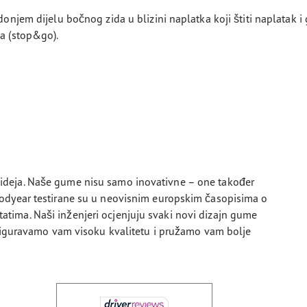
 donjem dijelu bočnog zida u blizini naplatka koji štiti naplatak
ma (stop&go).
ideja. Naše gume nisu samo inovativne – one također
oodyear testirane su u neovisnim europskim časopisima o
ima. Naši inženjeri ocjenjuju svaki novi dizajn gume
osiguravamo vam visoku kvalitetu i pružamo vam bolje