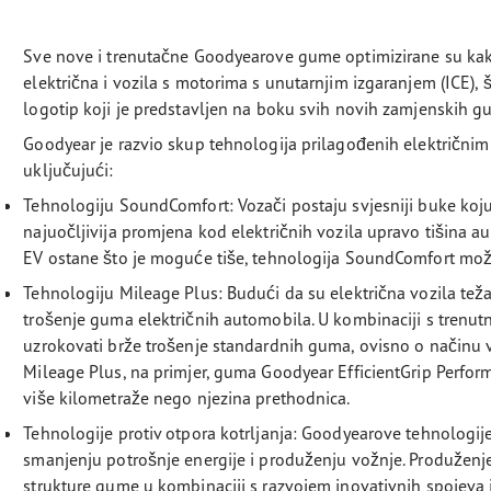
Sve nove i trenutačne Goodyearove gume optimizirane su kak
električna i vozila s motorima s unutarnjim izgaranjem (ICE)
logotip koji je predstavljen na boku svih novih zamjenskih 
Goodyear je razvio skup tehnologija prilagođenih električni
uključujući:
Tehnologiju SoundComfort: Vozači postaju svjesniji buke koju 
najuočljivija promjena kod električnih vozila upravo tišina a
EV ostane što je moguće tiše, tehnologija SoundComfort mož
Tehnologiju Mileage Plus: Budući da su električna vozila teža
trošenje guma električnih automobila. U kombinaciji s tre
uzrokovati brže trošenje standardnih guma, ovisno o načinu 
Mileage Plus, na primjer, guma Goodyear EfficientGrip Perf
više kilometraže nego njezina prethodnica.
Tehnologije protiv otpora kotrljanja: Goodyearove tehnologij
smanjenju potrošnje energije i produženju vožnje. Produženj
strukture gume u kombinaciji s razvojem inovativnih spojeva