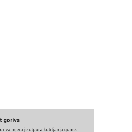
st goriva
goriva mjera je otpora kotrljanja gume.