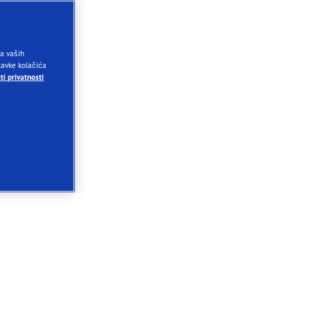
ja vaših
stavke kolačića
ti privatnosti