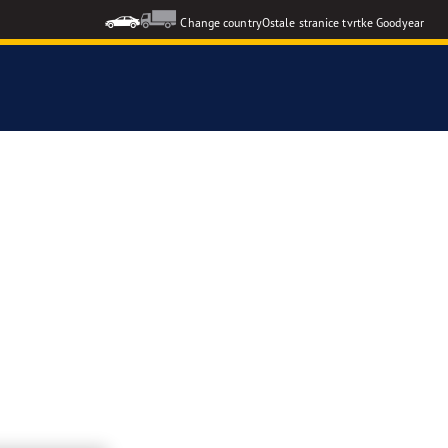
Change country
Ostale stranice tvrtke Goodyear