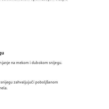
gu
anjanje na mekom i dubokom snijegu.
a snijegu zahvaljujući poboljšanom
mela.