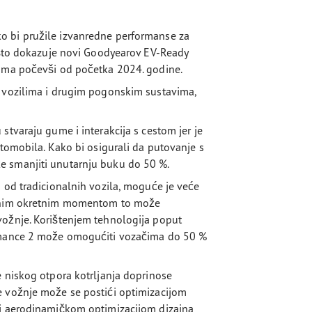
o bi pružile izvanredne performanse za
, što dokazuje novi Goodyearov EV-Ready
guma počevši od početka 2024. godine.
m vozilima i drugim pogonskim sustavima,
stvaraju gume i interakcija s cestom jer je
utomobila. Kako bi osigurali da putovanje s
e smanjiti unutarnju buku do 50 %.
 od tradicionalnih vozila, moguće je veće
nutnim okretnim momentom to može
vožnje. Korištenjem tehnologija poput
ormance 2 može omogućiti vozačima do 50 %
e niskog otpora kotrljanja doprinose
e vožnje može se postići optimizacijom
 i aerodinamičkom optimizacijom dizajna