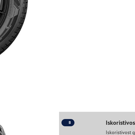
Iskoristivo
B
Iskoristivost 