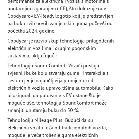
performanse za električna i vozila s motorima s
unutarnjim izgaranjem (ICE), što dokazuje novi
Goodyearov EV-Ready logotip koji je predstavljen
na boku svih novih zamjenskih guma počevši od
početka 2024. godine.
Goodyear je razvio skup tehnologija prilagođenih
električnim vozilima i drugim pogonskim
sustavima, uključujući:
Tehnologiju SoundComfort: Vozači postaju
svjesniji buke koju stvaraju gume i interakcija s
cestom jer je najuočljivija promjena kod
električnih vozila upravo tišina automobila. Kako
bi osigurali da putovanje s EV ostane što je
moguće tiše, tehnologija SoundComfort može
smanjiti unutarnju buku do 50 %.
Tehnologiju Mileage Plus: Budući da su
električna vozila teža od tradicionalnih vozila,
moguće je veće trošenje guma električnih