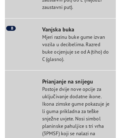
zaustavni put).
B
Vanjska buka
Mjeri razinu buke gume izvan
vozila u decibelima. Razred
buke ocjenjuje se od A (tiho) do
C (glasno).
Prianjanje na snijegu
Postoje dvije nove opcije za
uključivanje dodatne ikone.
Ikona zimske gume pokazuje je
li guma prikladna za teške
snježne uvjete. Nosi simbol
planinske pahuljice s tri vrha
(3PMSF) koji se nalazi na