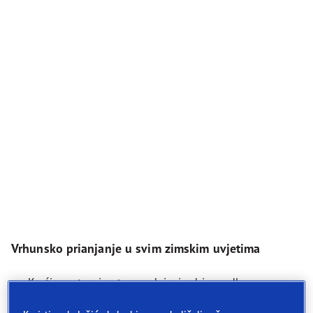
Vrhunsko prianjanje u svim zimskim uvjetima
Kraći zaustavni put na mokrim i suhim podlogama
Bolje prianjanje na snijegu i ledu