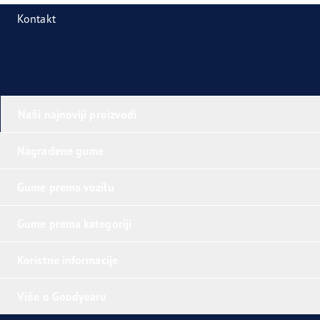
Kontakt
Naši najnoviji proizvodi
Nagrađene gume
Gume prema vozilu
Gume prema kategoriji
Koristne informacije
Više o Goodyearu