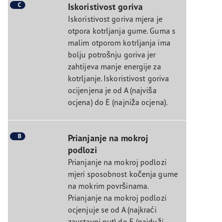
C
Iskoristivost goriva
Iskoristivost goriva mjera je
otpora kotrljanja gume. Guma s
malim otporom kotrljanja ima
bolju potrošnju goriva jer
zahtijeva manje energije za
kotrljanje. Iskoristivost goriva
ocijenjena je od A (najviša
ocjena) do E (najniža ocjena).
B
Prianjanje na mokroj
podlozi
Prianjanje na mokroj podlozi
mjeri sposobnost kočenja gume
na mokrim površinama.
Prianjanje na mokroj podlozi
ocjenjuje se od A (najkraći
zaustavni put) do E (najduži