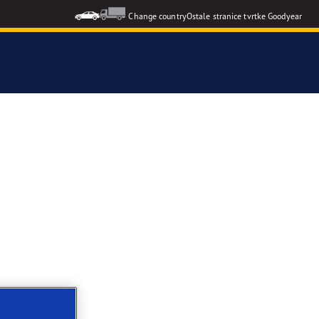
Change country
Ostale stranice tvrtke Goodyear