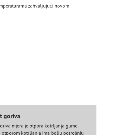
temperaturama zahvaljujući novom
st goriva
goriva mjera je otpora kotrljanja gume.
otporom kotrljanja ima bolju potrošnju