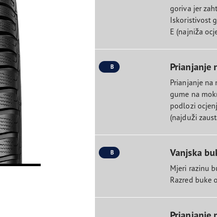
goriva jer zah
Iskoristivost 
E (najniža ocj
Prianjanje 
B
Prianjanje na
gume na mokr
podlozi ocjenj
(najduži zaust
Vanjska bu
B
Mjeri razinu 
Razred buke oc
Prianjanje 