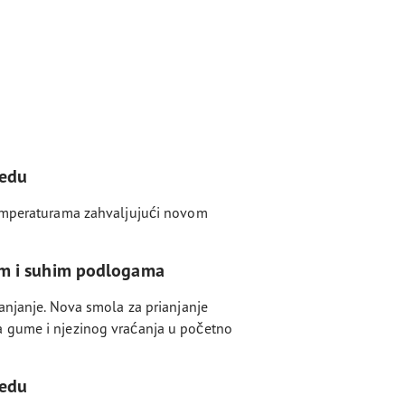
ledu
temperaturama zahvaljujući novom
im i suhim podlogama
anjanje. Nova smola za prianjanje
 gume i njezinog vraćanja u početno
ledu