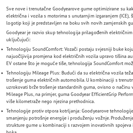
Sve nove i trenutačne Goodyearove gume optimizirane su kak
električna i vozila s motorima s unutarnjim izgaranjem (ICE)
logotip koji je predstavljen na boku svih novih zamjenskih 
Goodyear je razvio skup tehnologija prilagođenih električni
uključujući:
Tehnologiju SoundComfort: Vozači postaju svjesniji buke koju 
najuočljivija promjena kod električnih vozila upravo tišina a
EV ostane što je moguće tiše, tehnologija SoundComfort mož
Tehnologiju Mileage Plus: Budući da su električna vozila teža
trošenje guma električnih automobila. U kombinaciji s tre
uzrokovati brže trošenje standardnih guma, ovisno o načinu 
Mileage Plus, na primjer, guma Goodyear EfficientGrip Perf
više kilometraže nego njezina prethodnica.
Tehnologije protiv otpora kotrljanja: Goodyearove tehnologij
smanjenju potrošnje energije i produženju vožnje. Produženj
strukture gume u kombinaciji s razvojem inovativnih spojeva
boka.