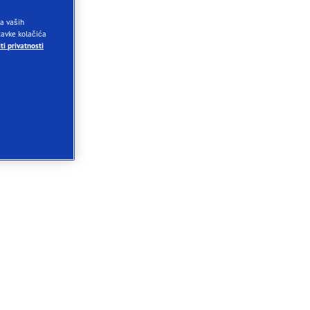
ja vaših
stavke kolačića
ti privatnosti