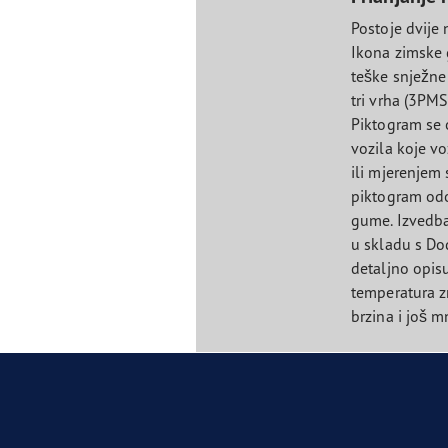
Postoje dvije 
Ikona zimske 
teške snježne
tri vrha (3PMS
Piktogram se
vozila koje v
ili mjerenjem
piktogram od
gume. Izvedba
u skladu s Do
detaljno opis
temperatura zr
brzina i još 