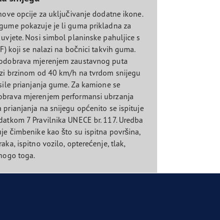
nove opcije za uključivanje dodatne ikone.
gume pokazuje je li guma prikladna za
 uvjete. Nosi simbol planinske pahuljice s
F) koji se nalazi na bočnici takvih guma.
 odobrava mjerenjem zaustavnog puta
ozi brzinom od 40 km/h na tvrdom snijegu
 sile prianjanja gume. Za kamione se
obrava mjerenjem performansi ubrzanja
 prianjanja na snijegu općenito se ispituje
datkom 7 Pravilnika UNECE br. 117. Uredba
uje čimbenike kao što su ispitna površina,
aka, ispitno vozilo, opterećenje, tlak,
mnogo toga.