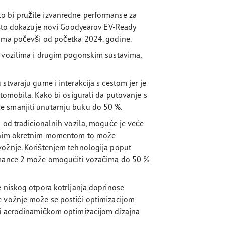
o bi pružile izvanredne performanse za
, što dokazuje novi Goodyearov EV-Ready
guma počevši od početka 2024. godine.
m vozilima i drugim pogonskim sustavima,
stvaraju gume i interakcija s cestom jer je
utomobila. Kako bi osigurali da putovanje s
e smanjiti unutarnju buku do 50 %.
 od tradicionalnih vozila, moguće je veće
nutnim okretnim momentom to može
vožnje. Korištenjem tehnologija poput
ormance 2 može omogućiti vozačima do 50 %
e niskog otpora kotrljanja doprinose
e vožnje može se postići optimizacijom
 i aerodinamičkom optimizacijom dizajna