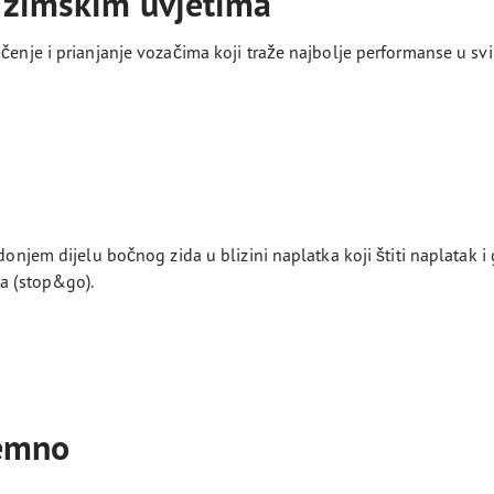
m zimskim uvjetima
enje i prianjanje vozačima koji traže najbolje performanse u sv
 donjem dijelu bočnog zida u blizini naplatka koji štiti naplatak
ma (stop&go).
remno