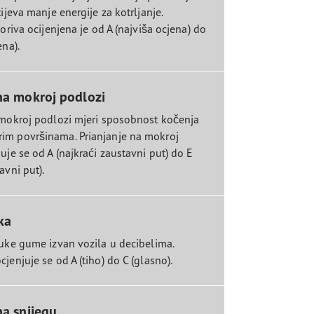
tijeva manje energije za kotrljanje.
goriva ocijenjena je od A (najviša ocjena) do
ena).
na mokroj podlozi
 mokroj podlozi mjeri sposobnost kočenja
im površinama. Prianjanje na mokroj
uje se od A (najkraći zaustavni put) do E
avni put).
ka
buke gume izvan vozila u decibelima.
jenjuje se od A (tiho) do C (glasno).
na snijegu