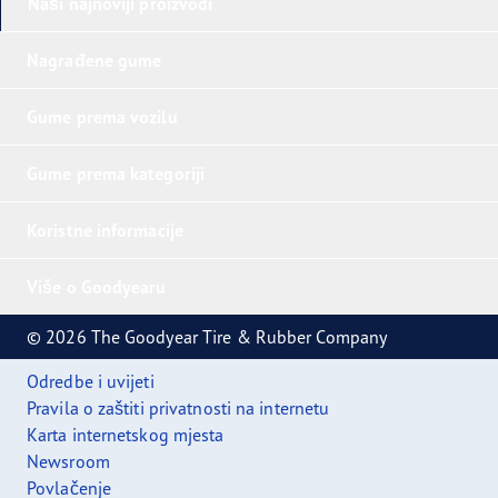
Naši najnoviji proizvodi
Nagrađene gume
Gume prema vozilu
Gume prema kategoriji
Koristne informacije
Više o Goodyearu
© 2026 The Goodyear Tire & Rubber Company
Odredbe i uvijeti
Pravila o zaštiti privatnosti na internetu
Karta internetskog mjesta
Newsroom
Povlačenje