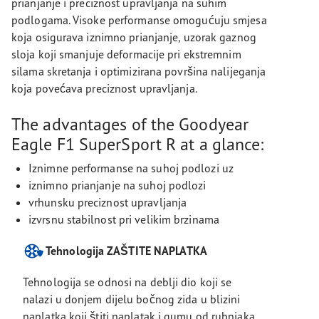
prianjanje i preciznost upravljanja na suhim
podlogama. Visoke performanse omogućuju smjesa
koja osigurava iznimno prianjanje, uzorak gaznog
sloja koji smanjuje deformacije pri ekstremnim
silama skretanja i optimizirana površina nalijeganja
koja povećava preciznost upravljanja.
The advantages of the Goodyear
Eagle F1 SuperSport R at a glance:
Iznimne performanse na suhoj podlozi uz
iznimno prianjanje na suhoj podlozi
vrhunsku preciznost upravljanja
izvrsnu stabilnost pri velikim brzinama
Tehnologija ZAŠTITE NAPLATKA
Tehnologija se odnosi na deblji dio koji se
nalazi u donjem dijelu bočnog zida u blizini
naplatka koji štiti naplatak i gumu od rubnjaka.