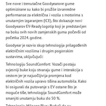
Sve nove i trenutačne Goodyearove gume
optimizirane su kako bi pružile izvanredne
performanse za električna i vozila s motorima s
unutarnjim izgaranjem (ICE), što dokazuje novi
Goodyearov EV-Ready logotip koji je predstavljen
na boku svih novih zamjenskih guma počevši od
početka 2024. godine.
Goodyear je razvio skup tehnologija prilagođenih
električnim vozilima i drugim pogonskim
sustavima, uključujući:
Tehnologiju SoundComfort: Vozači postaju
svjesniji buke koju stvaraju gume i interakcija s
cestom jer je najuočljivija promjena kod
električnih vozila upravo tišina automobila. Kako
bi osigurali da putovanje s EV ostane što je
moguće tiše, tehnologija SoundComfort može
smanjiti unutarnju buku do 50 %.
Tehnologiju Mileage Plus: Budući da su