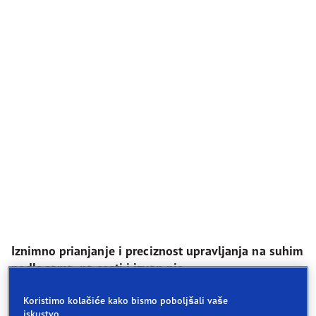
Iznimno prianjanje i preciznost upravljanja na suhim
podlogama, na cesti i izvan nje.
Koristimo kolačiće kako bismo poboljšali vaše
Iznimne performanse na suhoj podlozi uz
iskustvo.