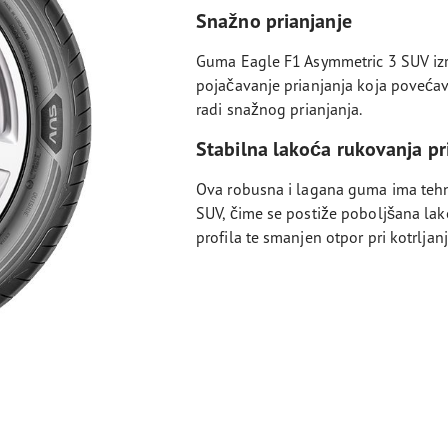
Snažno prianjanje
Guma Eagle F1 Asymmetric 3 SUV izr
pojačavanje prianjanja koja povećav
radi snažnog prianjanja.
Stabilna lakoća rukovanja p
Ova robusna i lagana guma ima tehno
SUV, čime se postiže poboljšana lako
profila te smanjen otpor pri kotrljanj