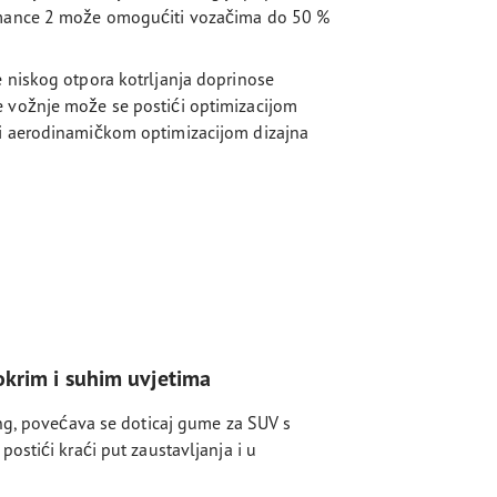
ormance 2 može omogućiti vozačima do 50 %
e niskog otpora kotrljanja doprinose
e vožnje može se postići optimizacijom
 i aerodinamičkom optimizacijom dizajna
okrim i suhim uvjetima
ing, povećava se doticaj gume za SUV s
ostići kraći put zaustavljanja i u