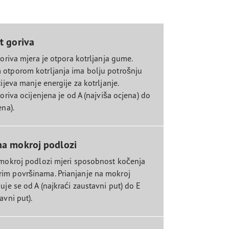
st goriva
goriva mjera je otpora kotrljanja gume.
otporom kotrljanja ima bolju potrošnju
tijeva manje energije za kotrljanje.
goriva ocijenjena je od A (najviša ocjena) do
ena).
na mokroj podlozi
 mokroj podlozi mjeri sposobnost kočenja
im površinama. Prianjanje na mokroj
uje se od A (najkraći zaustavni put) do E
avni put).