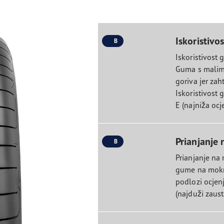
Iskoristivo
B
Iskoristivost 
Guma s malim 
goriva jer zah
Iskoristivost 
E (najniža ocj
Prianjanje 
B
Prianjanje na
gume na mokr
podlozi ocjenj
(najduži zaust