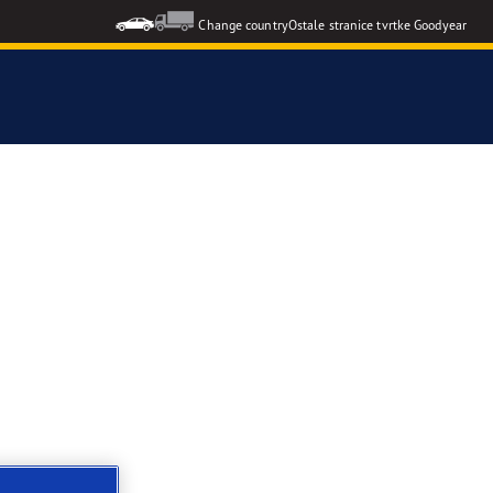
Change country
Ostale stranice tvrtke Goodyear