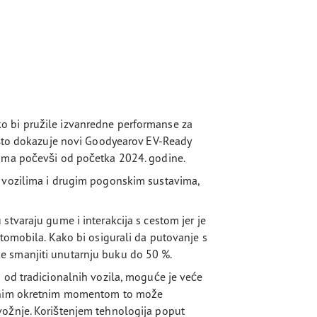
o bi pružile izvanredne performanse za
, što dokazuje novi Goodyearov EV-Ready
guma počevši od početka 2024. godine.
m vozilima i drugim pogonskim sustavima,
stvaraju gume i interakcija s cestom jer je
utomobila. Kako bi osigurali da putovanje s
e smanjiti unutarnju buku do 50 %.
 od tradicionalnih vozila, moguće je veće
nutnim okretnim momentom to može
vožnje. Korištenjem tehnologija poput