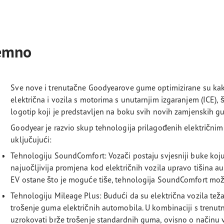
remno
Sve nove i trenutačne Goodyearove gume optimizirane su kak
električna i vozila s motorima s unutarnjim izgaranjem (ICE)
logotip koji je predstavljen na boku svih novih zamjenskih 
Goodyear je razvio skup tehnologija prilagođenih električni
uključujući:
Tehnologiju SoundComfort: Vozači postaju svjesniji buke koju 
najuočljivija promjena kod električnih vozila upravo tišina a
EV ostane što je moguće tiše, tehnologija SoundComfort mož
Tehnologiju Mileage Plus: Budući da su električna vozila teža
trošenje guma električnih automobila. U kombinaciji s tre
uzrokovati brže trošenje standardnih guma, ovisno o načinu 