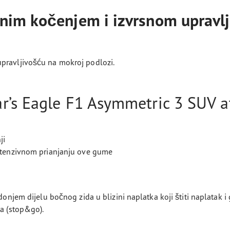
nim kočenjem i izvrsnom upravl
pravljivošću na mokroj podlozi.
’s Eagle F1 Asymmetric 3 SUV at
ji
 intenzivnom prianjanju ove gume
 donjem dijelu bočnog zida u blizini naplatka koji štiti naplatak
ma (stop&go).