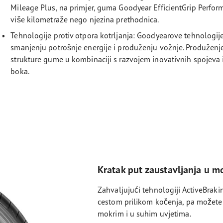
Mileage Plus, na primjer, guma Goodyear EfficientGrip Perf
više kilometraže nego njezina prethodnica.
Tehnologije protiv otpora kotrljanja: Goodyearove tehnologij
smanjenju potrošnje energije i produženju vožnje. Produženj
strukture gume u kombinaciji s razvojem inovativnih spojeva
boka.
Kratak put zaustavljanja u m
Zahvaljujući tehnologiji ActiveBrak
cestom prilikom kočenja, pa možete p
mokrim i u suhim uvjetima.